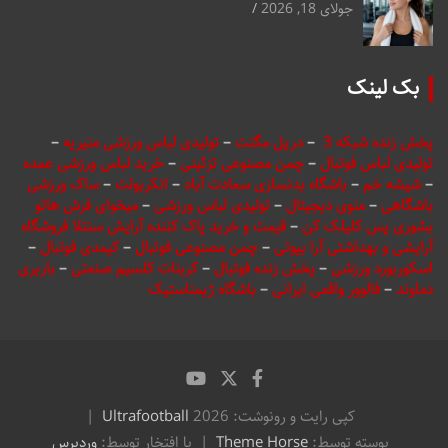
جولای 18, 2026
بک لینک
پخش زنده شبکه 3
–
دریل مگنت
–
تولیدی لباس ورزشی منیریه
–
تولیدی لباس فوتبال
–
چمن مصنوعی تزئینی
–
خرید لباس ورزشی عمده
–
شیشه خم
–
باشگاه بدنسازی سعادت آباد
–
انکربولت
–
ساک ورزشی
باشگاهی
–
منوی دیجیتال
–
تولیدی لباس ورزشی
–
میخوای فرش هاتو
بشوری پس کلیلک کن
–
قیمت و خرید پاک کننده آرایش سنتلا فروشگاه
آرایشی و بهداشتی آرا بیوتی
–
چمن مصنوعی فوتبال
–
کیمدی فوتبال
–
اسکوربورد ورزشی
–
پخش زنده فوتبال
–
کربنات کلسیم صنعتی
–
باربری
دماوند
–
فالوور واقعی ایرانی
–
باشگاه ژیمناستیک
کپی رایت و رونوشت: 2026
Ultrafootball
پوسته توسط:
Theme Horse
با افتخار توسط:
وردپرس