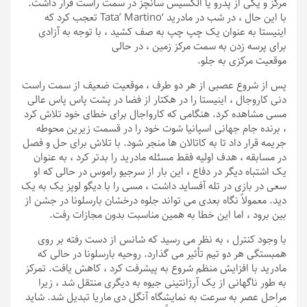
مرکز و یکی از پدرو یا الکسیس سانچز در سمت راست قرار داشت.
با این حال ، در شب در مادرید ‘Tata’ Martino تعجب کرد که
اینیستا به عنوان یک چپ چپ به صف کشید ، با توجه به آزادی
برای پرسه زدن به سمت مرکز زمین ، در حالی
موقعیت مرکزی به جلو.
پس از شروع عصبی از هر دو طرف ، موقعیت ضعیف از سمت راست
دنی کاروجال ، اینیستا را در هکتار از فضا در پشت پاس پاس عالی
مسی مشاهده کرد. هنگامی که کارواجال برای خطای خود تلاش کرد
، برنده جام جهانی اسپانیا شوت خود را در قسمت زیرین محوطه
جریمه قرار داد تا به کاتالان ها منجر شود. با تلاش برای حل و فصل
در مسابقه ، هدف اولیه فقط مسئله مادرید را بدتر کرد ، به عنوان
یک اشتباه دیگر در دفاع ، این بار از سرجیو راموس در حالی که او
سعی در بازی در تله آفساید داشت ، مسی را با دیگو لوپز یک به یک
دید. معمولاً نگاه بعدی می تواند جلوه درخشان بارسلونا در جشن از
بین برود ، اما این خطا به همین مناسبت بدون مجازات رفت.
با وجود کنترل ، به نظر می رسید که شانس از دست رفته بر روی
همبستگی هر دو تیم تأثیر می گذارد. روحیه بارسلونا در حالی که
مادرید با افزایش منظم شروع به پیشرفت کرد ، کاهش یافت. تمرکز
به طور ناگهانی از یک آرژانتینی جیوه به دیگری منتقل شد ، زیرا
مراحل عصر به سرعت به نمایشگاه آنگل دی ماریا تبدیل شد. شاید