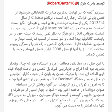
توسط رابرت بارتر (
@RobertBarter16
)
علیرغم آنچه که در نهایت بدترین مبارزات انتخاباتی بارسلونا از
فصل پایانی فرانک رجکارارد است ، برنابئو Clásico از سال
2013/14 یکی از معدود درخشش های فوتبال هیجان انگیز است
که تحت مدیریت جراردو ‘تاتا’ Martino از آن لذت می برد. مربی با
کیفیت غیرقابل انکار ، او هرگز به نظر نمی رسید که بیشه خود را در
پایتخت کاتالونیا پیدا کند ، و نتوانست از کسب قدرتمند نیمار و
همچنین شکوفه فارغ التحصیلان آکادمی مارک بارترا و سرگی روبرتو
استفاده کند ، زیرا آنها از سال 2008 اولین فصل قهرمانی خود را
تحمل کردند.
با این حال ، در مخالفان مخالف ، مردی ایستاده بود که چنان وفادار
مادرید بود که اخراج و جایگزینی غیرقابل تحمل وی باعث ایجاد قیام
فوق العاده ای شد. با نزدیک شدن به پایان کار خود ، کارلو آنچلوتی
در حال تحویل باشگاه “La Decima” ، و همچنین نوزدهم آنها بود و
تا به امروز ، کوپا دل ری تریومف. در آنچه رقابتی ترین مسابقه
عنوان Laliga در حافظه اخیر بود – تنها با چهار امتیاز از دو طرف و
همچنین دلهره و گرسنه و گرسنه دیاگو سیمئون ، میزبان به خوبی آگاه
بود که یک پیروزی آنها را محکم کنترل می کند ، در حالی که پیروزی
تنها یک امتیاز را به دست می آورد.