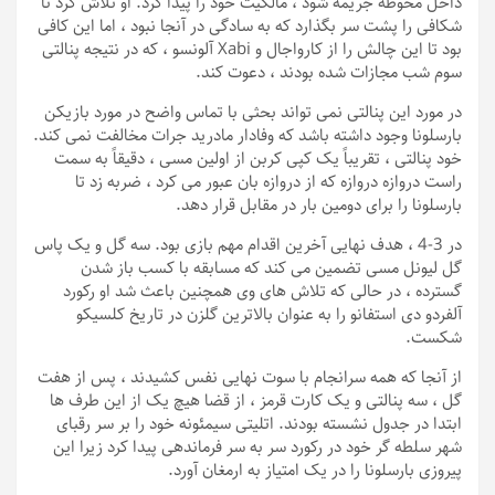
داخل محوطه جریمه شود ، مالکیت خود را پیدا کرد. او تلاش کرد تا
شکافی را پشت سر بگذارد که به سادگی در آنجا نبود ، اما این کافی
بود تا این چالش را از کارواجال و Xabi آلونسو ، که در نتیجه پنالتی
سوم شب مجازات شده بودند ، دعوت کند.
در مورد این پنالتی نمی تواند بحثی با تماس واضح در مورد بازیکن
بارسلونا وجود داشته باشد که وفادار مادرید جرات مخالفت نمی کند.
خود پنالتی ، تقریباً یک کپی کربن از اولین مسی ، دقیقاً به سمت
راست دروازه دروازه که از دروازه بان عبور می کرد ، ضربه زد تا
بارسلونا را برای دومین بار در مقابل قرار دهد.
در 3-4 ، هدف نهایی آخرین اقدام مهم بازی بود. سه گل و یک پاس
گل لیونل مسی تضمین می کند که مسابقه با کسب باز شدن
گسترده ، در حالی که تلاش های وی همچنین باعث شد او رکورد
آلفردو دی استفانو را به عنوان بالاترین گلزن در تاریخ کلسیکو
شکست.
از آنجا که همه سرانجام با سوت نهایی نفس کشیدند ، پس از هفت
گل ، سه پنالتی و یک کارت قرمز ، از قضا هیچ یک از این طرف ها
ابتدا در جدول نشسته بودند. اتلیتی سیمئونه خود را بر سر رقبای
شهر سلطه گر خود در رکورد سر به سر فرماندهی پیدا کرد زیرا این
پیروزی بارسلونا را در یک امتیاز به ارمغان آورد.