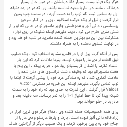
هرگز یک فوتبالیست بسیار ذاتاً درخشان ، در عین حال بسیار
دردناک ، مانند دی ماریا وجود نداشته باشد. وی که در دوازده دقیقه
اول به سختی ثبت نام توپ را به دست آورد ، در سمت چپ زمین
قرار گرفت و قبل از یک حرکت اسلالوم ، وی را در کنار سرجیو
بوسکتس ، دانی آلوز و هموطنش جاویر ماسچرانو در حالی که او را از
شش متری خارج می کرد ، دید. علیرغم اینکه شلیک بر روی نوار ،
مشارکت بین این دو بهترین حمله کننده مادرید در شب خواهد بود و
در نهایت تساوی دهنده را به همراه داشت.
پس از آنکه گرت بیل او را در قلمرو مشابه انتخاب کرد ، یک صلیب
فوق العاده از دی ماریا دوباره توسط بنزما ملاقات کرد که این بار
اشتباه نکرد. با اشغال کریستیانو رونالدو ، جرارد پیکه ، این پنج پا
هفت ماسچرانو بود که وظیفه داشت فرانسوی های دفن شده را
علامت گذاری کند ، که به سادگی مرد خود را پیشی گرفت تا ابتدا با
توپ تماس بگیرد. علیرغم اینکه این ضربه در دسترس Víctor
Valdés قرار گرفت ، این قدرت به حدی بود که راه خود را به سمت
شبکه پیدا کرد تا خط امتیاز 1-1 را به ثمر برساند. سه دقیقه بعد و
مادرید در جلو خواهد بود.
برای همه خصوصیات حمله کننده وی ، دفاع هرگز قوی ترین ابزار در
زرادخانه دانی آلوز نبوده است. بارها و بارها مارسلو و دی ماریا از
جناح خود به پایین برخورد کردند و یک صلیب دیگر از آرژانتین هدف