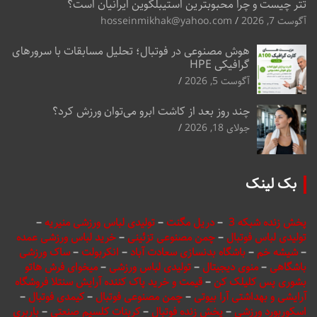
تتر چیست و چرا محبوبترین استیبلکوین ایرانیان است؟
آگوست 7, 2026
hosseinmikhak@yahoo.com
هوش مصنوعی در فوتبال؛ تحلیل مسابقات با سرورهای
گرافیکی HPE
آگوست 5, 2026
چند روز بعد از کاشت ابرو می‌توان ورزش کرد؟
جولای 18, 2026
بک لینک
پخش زنده شبکه 3
–
دریل مگنت
–
تولیدی لباس ورزشی منیریه
–
تولیدی لباس فوتبال
–
چمن مصنوعی تزئینی
–
خرید لباس ورزشی عمده
–
شیشه خم
–
باشگاه بدنسازی سعادت آباد
–
انکربولت
–
ساک ورزشی
باشگاهی
–
منوی دیجیتال
–
تولیدی لباس ورزشی
–
میخوای فرش هاتو
بشوری پس کلیلک کن
–
قیمت و خرید پاک کننده آرایش سنتلا فروشگاه
آرایشی و بهداشتی آرا بیوتی
–
چمن مصنوعی فوتبال
–
کیمدی فوتبال
–
اسکوربورد ورزشی
–
پخش زنده فوتبال
–
کربنات کلسیم صنعتی
–
باربری