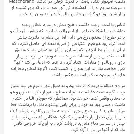
منطقه امیدوار کننده یافت. با قدرت گرفتن در گذشته Mascherano
، سرعت سریع او را از گذشته دانی آلوز عبور داد ، که پای کشیده او
را از شین رونالدو گرفت و جلو پرتغالی خود را به زمین انداخت.
تماس واضحی وجود داشت و هیچ بحثی در مورد خطای وجود
نداشت ، اما شکایت ناشی از این واقعیت است که تماس تقریباً نیم
پا در خارج از صندوق رخ می داد ، اما این مقام به مادرید پنالتی
اعطا کرد. رونالدو هیچ اشتباهی از ضربه نقطه ای حاصل نکرد ، که
از آن این شرایط آنچه را که بسیاری از آنها به عنوان مصاحبه فوق
العاده تقدیس پس از مسابقه می دید ، به وجود می آورد. پس از
بازی ، رونالدو از مقامات انتقاد کرد ، تا آنجا که ادعا می کند “آنها”
نمی خواهند مادرید این عنوان را کسب کند ، اگرچه اعطای مجازات
های غیر موجود ممکن است برعکس باشد.
در 55 دقیقه مادرید 3-2 جلو بود و به دنبال مهر و موم هر سه امتیاز
بود ، اگرچه هفت دقیقه بعد نمرات سطح ، هم از نظر استعاری و هم
به معنای واقعی کلمه خواهد بود. همانطور که جوردی آلبا در اختیار
داشت ، مسی بود که خود را برای پاس پیشنهاد داد. با برداشت خط
میانی مادرید کمی جمع و جور شد و سه جلوی رونالدو ، بنزما و گرت
بیل را برای تحمل بار تهاجمی ترک کرد. هنگامی که مسی توپ را از
نیمار در سراسر دفاع مادرید دریافت کرد ، به او یک خروجی کامل
داد که از آنجا برزیل را آزاد کرد.