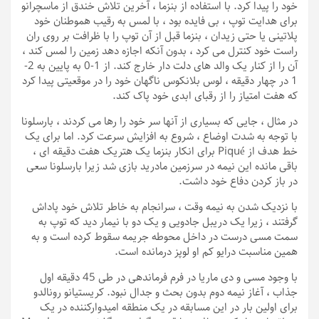
خود را پیدا کرد. با استفاده از بنزما ، آخرین تلاش خندق از ماسچرانو
برای هدایت توپ ، بی فایده بود ، با لمس به رقیب هموطنان خود
پلاتینی یا حتی زیدان ، بنزما قبل از آن توپ را با ظرافت بر روی ران
راست خود کنترل می کرد ، بدون آنکه اجازه دهد زمین را لمس کند ،
آن را از کنار یک والد های دلت دار خارج کند. از 1-0 به پایین به 2-
1 در چهار دقیقه ، لوس بلانکوس ناگهان خود را در موقعیتی پیدا کرد
که هفت امتیاز را از رقبای ابدی خود پاک کند.
در مثال ، جایی که بسیاری از آنها سر خود را رها می کردند ، بارسلونا
با توجه به شدت اوضاع ، شروع به افزایش سرعت کرد. اما برای یک
خط هدف از Piqué برای انکار بنزما یک هتریک هفت دقیقه ای ،
باقی مانده این نیمه در سرزمین مادرید بازی شد زیرا بارسلونا سعی
در باز کردن دفاع خود داشت.
با نزدیک شدن به نیمه وقت ، سرانجام به خاطر تلاش خود پاداش
گرفتند ، زیرا یک دریبل جادویی و یک دو با نیمار دید که توپ به
سمت مسی درست در داخل محوطه جریمه سقوط کرده است و به
همین مناسبت درایو کم او لوپز درمانده است.
با وجود مسی و دی ماریا در فرم فرماندهی در طی 45 دقیقه اول
جذاب ، آغاز نیمه دوم بدون بحث و جدال نبود. کریستیانو رونالدو
برای اولین بار در این مسابقه در یک منطقه امیدوارکننده در یک