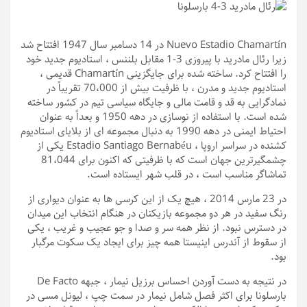
Nuevo Estadio Chamartín در 14 دسامبر سال 1947 افتتاح شد
زیرا رئال مادرید با پیروزی 3-1 مقابل بلننس ، استادیوم جدید خود
را افتتاح کرد. ساخته شده برای جایگزینی Chamartín قدیمی ،
استادیوم جدید و مدرن ، با ظرفیت بیش از 70،000 تقریباً در
نمادگرایی به قد و قامت مالی و جایگاه سیاسی تیم در کشور ساخته
شده است. با استفاده از نوسازی در دهه 1950 و بعداً به عنوان
احتیاط ایمنی در دهه 1990 به دنبال مجموعه ای از بلایای استادیوم
کشنده در سراسر اروپا ، Estadio Santiago Bernabéu یکی از
چشمگیرترین جهان است که با ظرفیتی که اکنون برای 81،044
تماشاگر مناسب است ، در قلب شهر ایستاده است.
در 23 مارس 2014 ، هیچ یک از این کرسی ها به عنوان دیواری از
رنگ سفید در هر دو مجموعه بازیکنان در هنگام انتخاب این میدان
در دسترس نبود. از نظر همه سر و صدا و جو عجیب و غریب ، یکی
از سقوط از آندرس اینیستا همه چیز برای ایجاد یک سکوت مرگبار
بود.
در نتیجه به دست آوردن احساس برزیل نیمار ، جبهه De Facto
بارسلونا برای اکثر فصل شامل نیمار در سمت چپ ، لیونل مسی در