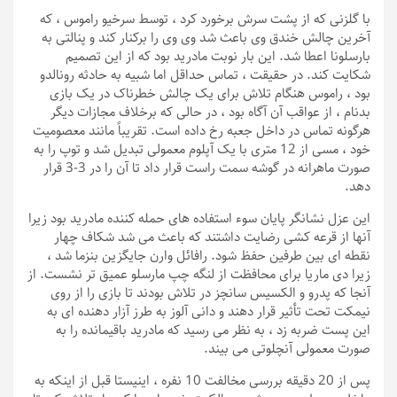
با گلزنی که از پشت سرش برخورد کرد ، توسط سرخیو راموس ، که
آخرین چالش خندق وی باعث شد وی وی را برکنار کند و پنالتی به
بارسلونا اعطا شد. این بار نوبت مادرید بود که از این تصمیم
شکایت کند. در حقیقت ، تماس حداقل اما شبیه به حادثه رونالدو
بود ، راموس هنگام تلاش برای یک چالش خطرناک در یک بازی
بدنام ، از عواقب آن آگاه بود ، در حالی که برخلاف مجازات دیگر
هرگونه تماس در داخل جعبه رخ داده است. تقریباً مانند معصومیت
خود ، مسی از 12 متری با یک آپلوم معمولی تبدیل شد و توپ را به
صورت ماهرانه در گوشه سمت راست قرار داد تا آن را در 3-3 قرار
دهد.
این عزل نشانگر پایان سوء استفاده های حمله کننده مادرید بود زیرا
آنها از قرعه کشی رضایت داشتند که باعث می شد شکاف چهار
نقطه ای بین طرفین حفظ شود. رافائل وارن جایگزین بنزما شد ،
زیرا دی ماریا برای محافظت از لنگه چپ مارسلو عمیق تر نشست. از
آنجا که پدرو و الکسیس سانچز در تلاش بودند تا بازی را از روی
نیمکت تحت تأثیر قرار دهند و دانی آلوز به طرز آزار دهنده ای به
این پست ضربه زد ، به نظر می رسید که مادرید باقیمانده را به
صورت معمولی آنچلوتی می بیند.
پس از 20 دقیقه بررسی مخالفت 10 نفره ، اینیستا قبل از اینکه به