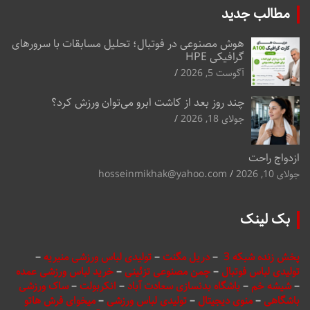
مطالب جدید
هوش مصنوعی در فوتبال؛ تحلیل مسابقات با سرورهای
گرافیکی HPE
آگوست 5, 2026
چند روز بعد از کاشت ابرو می‌توان ورزش کرد؟
جولای 18, 2026
ازدواج راحت
جولای 10, 2026
hosseinmikhak@yahoo.com
بک لینک
پخش زنده شبکه 3
–
دریل مگنت
–
تولیدی لباس ورزشی منیریه
–
تولیدی لباس فوتبال
–
چمن مصنوعی تزئینی
–
خرید لباس ورزشی عمده
–
شیشه خم
–
باشگاه بدنسازی سعادت آباد
–
انکربولت
–
ساک ورزشی
باشگاهی
–
منوی دیجیتال
–
تولیدی لباس ورزشی
–
میخوای فرش هاتو