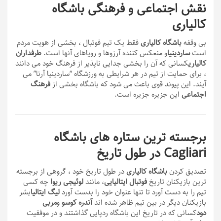
نقش اجتماعی و فرهنگی باشگاه
کالیاری
بی وقفه
باشگاه کالیاری
فقط یک تیم فوتبال ، بخشی از هویت مردم
است
ساردینیا
و منعکس کننده آرزوها و رویاهای آنها است.
طرفداران
کالیاری
کسانی که آن را بخشی جدایی ناپذیر از فرهنگ خود می دانند
، برای حمایت از تیم در هر شرایطی به ورزشگاه “ساردینیا آرنا” می
آیند. این پیوند قوی باعث می شود که باشگاه بخشی از
فرهنگ
اجتماعی
این جزیره جزیره است.
برجسته ترین ستاره های باشگاه
Cagliari در طول تاریخ
تصدیق کردن
باشگاه کالیاری
در طول تاریخ خود ، گروهی از برجسته
ترین بازیکنان تاریخ
فوتبال ایتالیایی
، مانند
لوئیجی ریوا
چه کسی
تیم را به دست آورد تا تنها عنوان خود را بدست آورد
لیگ ایتالیا
بشر
بازیکنان دیگر در بین تیم ظاهر شده اند
آندره کوسو
و
مربی
دود
کسانی که در تاریخ این باشگاه ردپایی گذاشتند و در موفقیت