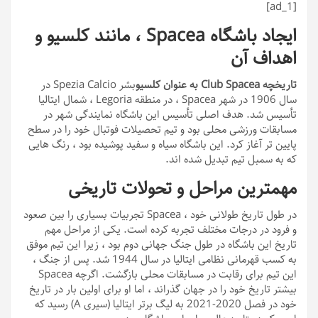
[ad_1]
ایجاد باشگاه Spacea ، مانند کلسیو و
اهداف آن
تاریخچه Club Spacea به عنوان کلسیو
بشر Spezia Calcio در
سال 1906 در شهر Spacea ، در منطقه Legoria ، شمال ایتالیا
تأسیس شد. هدف اصلی تأسیس این باشگاه نمایندگی شهر در
مسابقات ورزشی محلی بود و تیم تحصیلات فوتبال خود را در سطح
پایین تر آغاز کرد. این باشگاه سیاه و سفید پوشیده بود ، رنگ هایی
که به سمبل تیم تبدیل شده اند.
مهمترین مراحل و تحولات تاریخی
در طول تاریخ طولانی خود ، Spacea تجربیات بسیاری را بین صعود
و فرود در درجات مختلف تجربه کرده است. یکی از مراحل مهم
تاریخ این باشگاه در طول جنگ جهانی دوم بود ، زیرا این تیم موفق
به کسب قهرمانی نظامی ایتالیا در سال 1944 شد. پس از جنگ ،
این تیم برای رقابت در مسابقات محلی بازگشت. اگرچه Spacea
بیشتر تاریخ خود را در جهان گذراند ، اما او برای اولین بار در تاریخ
خود در فصل 2020-2021 به لیگ برتر ایتالیا (سیری A) رسید که