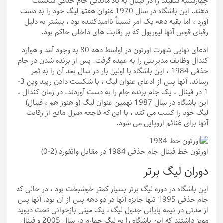
چهارشنبه شفیلد را در فینال به یاد ماندنی جام حذفی شکست
دهند. این باشگاه در سال 1970 عنوان هفتم لیگ خود را به دست
آورد ، اما بقیه دهه یک امر نسبتاً ناامیدکننده بود ، بیشتر به دلیل
رقبای قوس آنها لیورپول که بر رقابت های داخلی حاکم بود.
ادعای نهایی شهرت اورتون در اواسط دهه 80 به وجود آمد و هوارد
کندال وظایف مدیریتی را به عهده گرفت. پس از برنده شدن در جام
حذفی 1984 ، این باشگاه با اولین بار در سال بعد آن را به ثمر
رساند. آنها پس از ادعای عنوان لیگ ، با شکست دادن رپید وین 3-
1 در فینال ، یک جام برنده جام را به دست آوردند. در زمان کندال ،
این باشگاه در سال 1987 نهمین عنوان لیگ (و هنوز هم ، فینال)
لیگ خود را کسب می کند ، با این که فاجعه هیزل مانع از رقابت
آنها برای غنائم اروپایی می شود.
اورتون خط فینال جام حذفی 1984 در مقابل واتفورد (2-0)
دوران لیگ برتر
این باشگاه در دوره لیگ برتر بسیار کمتر خوشبخت بود ، در حالی که
جام حذفی 1995 تنها جایزه آنها در دو دهه پس از آن بود. آنها پس
از مدتی در نیمه پایانی جدول لیگ ، یک مینی بازخوانی تحت دیوید
مویز داشتند که این باشگاه را به لیگ چهارم در سال 2005 و فینال