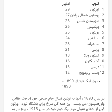
کلوپ
امتیاز
1
اورتون
29
2
پرستون شمالی پایان
27
3
شهرستان ناتس
26
4
وولمپتون
26
5
بولتون
25
6
سیاهبن
24
7
ساندرلند
23
8
برنلی
21
9
استون ویلا
18
10
آکرینگتون
16
11
درسی
15
12
وست برومویچ
12
جدول لیگ فوتبال 1890 –
1890
در سال 1893 ، آنها به اولین فینال جام حذفی خود (باخت مقابل
ولورهمپتون) می رسند. این همه گل سرخ برای باشگاه نبود. اورتون
قبل از ادعای عنوان دوم لیگ دوم خود در سال 1915 ، پنج بار به