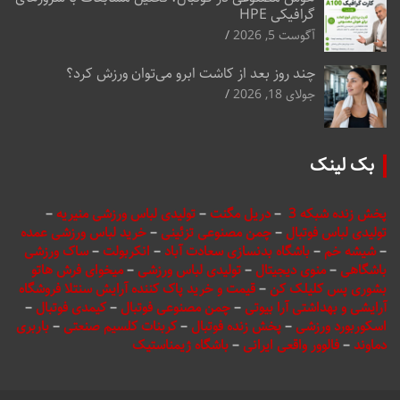
گرافیکی HPE
آگوست 5, 2026
چند روز بعد از کاشت ابرو می‌توان ورزش کرد؟
جولای 18, 2026
بک لینک
پخش زنده شبکه 3
–
دریل مگنت
–
تولیدی لباس ورزشی منیریه
–
تولیدی لباس فوتبال
–
چمن مصنوعی تزئینی
–
خرید لباس ورزشی عمده
–
شیشه خم
–
باشگاه بدنسازی سعادت آباد
–
انکربولت
–
ساک ورزشی
باشگاهی
–
منوی دیجیتال
–
تولیدی لباس ورزشی
–
میخوای فرش هاتو
بشوری پس کلیلک کن
–
قیمت و خرید پاک کننده آرایش سنتلا فروشگاه
آرایشی و بهداشتی آرا بیوتی
–
چمن مصنوعی فوتبال
–
کیمدی فوتبال
–
اسکوربورد ورزشی
–
پخش زنده فوتبال
–
کربنات کلسیم صنعتی
–
باربری
دماوند
–
فالوور واقعی ایرانی
–
باشگاه ژیمناستیک