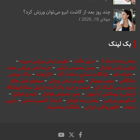
چند روز بعد از کاشت ابرو می‌توان ورزش کرد؟
جولای 18, 2026
بک لینک
پخش زنده شبکه 3
–
دریل مگنت
–
تولیدی لباس ورزشی منیریه
–
تولیدی لباس فوتبال
–
چمن مصنوعی تزئینی
–
خرید لباس ورزشی عمده
–
شیشه خم
–
باشگاه بدنسازی سعادت آباد
–
انکربولت
–
ساک ورزشی
باشگاهی
–
منوی دیجیتال
–
تولیدی لباس ورزشی
–
میخوای فرش هاتو
بشوری پس کلیلک کن
–
قیمت و خرید پاک کننده آرایش سنتلا فروشگاه
آرایشی و بهداشتی آرا بیوتی
–
چمن مصنوعی فوتبال
–
کیمدی فوتبال
–
اسکوربورد ورزشی
–
پخش زنده فوتبال
–
کربنات کلسیم صنعتی
–
باربری
دماوند
–
فالوور واقعی ایرانی
–
باشگاه ژیمناستیک