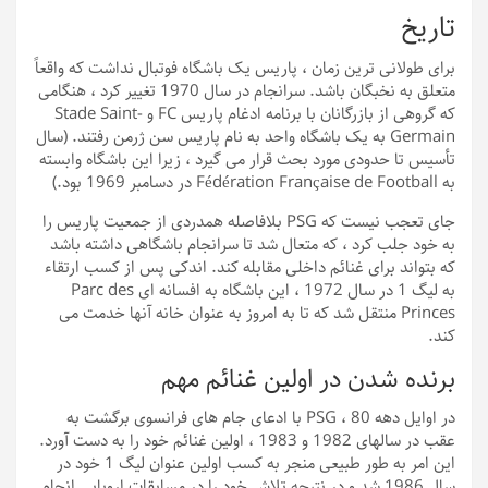
تاریخ
برای طولانی ترین زمان ، پاریس یک باشگاه فوتبال نداشت که واقعاً
متعلق به نخبگان باشد. سرانجام در سال 1970 تغییر کرد ، هنگامی
که گروهی از بازرگانان با برنامه ادغام پاریس FC و Stade Saint-
Germain به یک باشگاه واحد به نام پاریس سن ژرمن رفتند. (سال
تأسیس تا حدودی مورد بحث قرار می گیرد ، زیرا این باشگاه وابسته
به Fédération Française de Football در دسامبر 1969 بود.)
جای تعجب نیست که PSG بلافاصله همدردی از جمعیت پاریس را
به خود جلب کرد ، که متعال شد تا سرانجام باشگاهی داشته باشد
که بتواند برای غنائم داخلی مقابله کند. اندکی پس از کسب ارتقاء
به لیگ 1 در سال 1972 ، این باشگاه به افسانه ای Parc des
Princes منتقل شد که تا به امروز به عنوان خانه آنها خدمت می
کند.
برنده شدن در اولین غنائم مهم
در اوایل دهه 80 ، PSG با ادعای جام های فرانسوی برگشت به
عقب در سالهای 1982 و 1983 ، اولین غنائم خود را به دست آورد.
این امر به طور طبیعی منجر به کسب اولین عنوان لیگ 1 خود در
سال 1986 شد و در نتیجه تلاش خود را در مسابقات اروپایی انجام