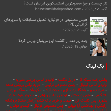
تتر چیست و چرا محبوبترین استیبلکوین ایرانیان است؟
آگوست 7, 2026
hosseinmikhak@yahoo.com
هوش مصنوعی در فوتبال؛ تحلیل مسابقات با سرورهای
گرافیکی HPE
آگوست 5, 2026
چند روز بعد از کاشت ابرو می‌توان ورزش کرد؟
جولای 18, 2026
بک لینک
پخش زنده شبکه 3
–
دریل مگنت
–
تولیدی لباس ورزشی منیریه
–
تولیدی لباس فوتبال
–
چمن مصنوعی تزئینی
–
خرید لباس ورزشی عمده
–
شیشه خم
–
باشگاه بدنسازی سعادت آباد
–
انکربولت
–
ساک ورزشی
باشگاهی
–
منوی دیجیتال
–
تولیدی لباس ورزشی
–
میخوای فرش هاتو
بشوری پس کلیلک کن
–
قیمت و خرید پاک کننده آرایش سنتلا فروشگاه
آرایشی و بهداشتی آرا بیوتی
–
چمن مصنوعی فوتبال
–
کیمدی فوتبال
–
اسکوربورد ورزشی
–
پخش زنده فوتبال
–
کربنات کلسیم صنعتی
–
باربری