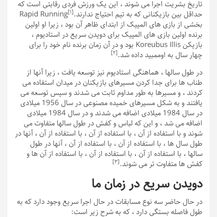
تاریخ بشریت اجرا می شوند ، این یک ورزش فردی رقابتی است که
[١]
حداقل بین بازیکنانی که به تیم احتیاج ندارند.
Rapid Running
بخشی از بازی های المپیک از ابتدای ظاهر آن بود ، زیرا او اولین
برنده اولین بازی های المپیک برای دویدن سریع در استادیوم ،
بازیکن Koreubus Illis بود و در آن زمان برنده نام خود را برای
[٢]
چهار سال به اوممبید داده شد.
در طول سالها ، هماهنگی استادیوم نیز توسعه یافت ، زیرا آنها از
طناب ها برای جدا کردن مسیرهای بازیکنان در میدان استفاده می
کردند ، و مسیرها به طور مداوم ثابت می شدند و سپس توسعه می
یافتند و به شکل مسیرهای خمیده مصنوعی در سال 1956 میلادی
در سال 1984 میلادی اضافه می شدند و در سال 1984 میلادی
اضافه می شد ، و این که لباس و کفش در طول سالها متفاوت می
شوند و با استفاده از آن ، با استفاده از آن ، با استفاده از آن ، آنها در
طول سال ها ، با استفاده از آن ، با استفاده از آن ، آنها در طول
سالها ، با استفاده از آن ، با استفاده از آن ، با استفاده از آن ها و
[٣]
کفش ها متفاوت تر می شوند.
دویدن سریع در زمان ما
در حال حاضر سه نوع مسابقات در حال اجرا سریع وجود دارد که به
طول فاصله بستگی دارد ، که به شرح زیر است: