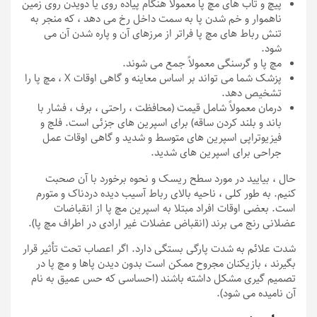
پیچ و تاب های مچ پا معمولاً هنگام پیاده روی یا دویدن روی زمین
ناهموار و خم شدن پا به سمت داخل رخ می دهد ، که منجر به
تنش رباط های مچ پا فراتر از مرزهای آن و پاره شدن آن می
شود.
مچ پا و گرسنگی معمولاً جمع می شوند.
پزشک شما می تواند بر اساس معاینه و گاهی اوقات X ، مچ پا را
تشخیص دهد.
درمان معمولاً شامل قیمت (محافظت ، راحتی ، برف ، فشار با
باند و بلند کردن ساقه) برای اسپرین های جزئی است. فلج و
فیزیوتراپی اسپرین های متوسط ​​و شدید و گاهی اوقات عمل
جراحی برای اسپرین های شدید.
حال ، بیایید در مورد سطح ریسک و نحوه برخورد با آن صحبت
کنیم. به طور کلی ، ناحیه بالای رباط آسیب دیده دردناک و متورم
است. بعضی اوقات افراد مبتلا به اسپرین مچ پا از انقباضات
عضلانی رنج می برند (انقباض عضلات غیر ارادی در اطراف مچ پا).
شدت علائم به شدت پارگی بستگی دارد. اگر اعصاب تحت تأثیر قرار
بگیرند ، بازیکنان مجروح ممکن است بدون دیدن پاها و مچ پا در
تصمیم گیری مشکل داشته باشند (احساسی که حس عمیق به نام
آن نامیده می شود).