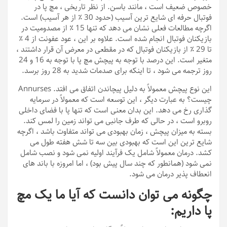
خصوص ضعیف است ، مانند باسن. از نظر تاریخی ، مچ پا در
فوتبال حرفه ای شایع ترین آسیب (حدود 30 ٪ از هر آسیب) است.
اگرچه مطالعات فعلی نشان می دهد که تنها 15 ٪ از مصدومیت در
بازیکنان فوتبال انجام شده است. علاوه بر این ، عود عفونت از 4 ٪
تا 29 ٪ از بازیکنان فوتبال که در مقطعی در معرض آن قرار داشتند ،
متغیر است. این درصد با توجه به پیچش مچ پا با توجه به 16 و 24
روز ترجمه می شود ، تا اینکه برای صدمات شدید به 28 روز برسد.
این نوع پیچش معمولاً به دلیل پیچاندن اتفاق می افتد. Annurses
چیست؟ به عبارت دیگر ، این توسعه است که معمولاً در سرمایه
گذاری رخ می دهد. این بدان معنی است که تنها پا با فضای داخلی
روبرو است ، در حالی که طرف جانبی می تواند زمین را لمس کند.
بسته به میزان پیچش ، زمان بهبودی می تواند متفاوت باشد ، اگرچه
شایع ترین این است که بهبودی بین سه تا شش هفته طول می
کشد. درمان معمولاً شامل یک فرآیند اولیه نمی شود و نصب شامل
نمی شود (همانطور که چند سال پیش بود) ، اما امروزه با باند های
انعطاف پذیر درمان می شود.
چگونه می توان دانست که آیا ما یک مچ
پا داریم: