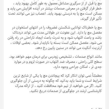
مچ پا قبل از از سرگیری مشاغل معمول به طور کامل بهبود یابد ،
خطر قرار گرفتن در معرض صدمات بیشتر در آینده افزایش می یابد و
ممکن است مچ پا به درستی بهبود یابد. اعصاب نیز می توانند تحت
تأثیر قرار گیرند.
مچ پا خطرناک توانایی شکستن غضروف را در انتهای استخوان در
مفصل مچ پا دارد. این عفونت در طولانی مدت می تواند دردناک
باشد و باعث التهاب شود و به ندرت باعث ایجاد ناراحتی در راه رفتن
می شود. مفصل ممکن است بسته یا ناپایدار شود. بعضی اوقات ،
آرتریت آنکیت می تواند در سنین پایین رخ دهد.
مانند انواع صدمات ، تشخیص زودرس برای درمان مهم خواهد بود.
سطح کلی راحتی ، مصرف ضد التهاب در صورت لزوم و در موارد
جدی تر ، امکان جراحی وجود دارد.
مطمئناً نمی توان انکار کرد که پیچاندن مچ پا یکی از شایع ترین
شرایط است و شما باید بدانید که چگونه به درستی از آن جلوگیری
کنید. اگر می خواهید از تیم خود محافظت کنید ، از ارائه مدرک
کارشناسی ارشد در جلوگیری از صدمات دریغ نکنید.