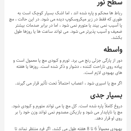
سطح نور
رباط ها محکم و پاره شده اند ، اما اشک بسیار کوچک است به
طوری که فقط در زیر میکروسکوپ دیده می شود. در این حالت ، مچ
پا آسیب نمی بیند یا متورم نمی شود ، اما در برابر صدمات بیشتر
ضعیف و آسیب پذیرتر می شود. می تواند ساعت ها یا روزها طول
بکشد.
واسطه
دور از پارگی جزئی رنج می برد. تورم و کبودی مچ پا معمول است و
پیاده روی ناراحت کننده ، دشوار و ذکر شده است. روزها یا هفته
های بهبودی لازم است.
اگر مچ پا اسپری شود ، اعصاب احتمالاً تحت تأثیر قرار می گیرند.
بسیار جدی
دروغ کاملاً پاره شده است. کل مچ پا می تواند متورم و کبودی شود.
مچ پا ناپایدار می شود و بازیکن مصدوم نمی تواند وزن خود را بر
روی او قرار دهد.
بهبودی معمولاً 6 تا 8 هفته طول می کشد. اگر فرد منتظر نماند تا