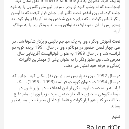
به یک طرف کامرون به نام Tonnerre Yaounde نقل مکان کرد.
اینجاست که او چشم کلود لو روی ، مربی تیم ملی کامرون را به خود
جلب کرد. لو روی آنقدر تحت تأثیر این جوان قرار گرفت که با آرسن
ونگر تماس گرفت ، که برای دیدن شخص وه به آفریقا پرواز کرد. به
زودی پس از آن ، دو طرف به توافق رسیدند و ونگر وی را به موناکو
آورد.
تحت آموزش ونگر ، وی به یک مهاجم بالینی و پرکار شکوفا شد. در
طی چهار فصل حضور در موناکو ، وی در سال 1991 برنده کوپه دو
فرانسه شد و در سال 1989 به عنوان فوتبالیست آفریقایی سال
معرفی شد. وی هنوز ونگر را به عنوان یکی از مهمترین تأثیرات
زندگی و حرفه خود اعتبار می دهد.
در سال 1992 ، وی به پاریس سن ژرمن نقل مکان کرد ، جایی که
در سال 1994 دو عنوان کوپه دو فرانسه (1993 ، 1995) و لیگ
فرانسه را به دست آورد. یکی از این اهداف – در برابر بایرن در
مرحله گروهی – چیزی جالب از دیدنی نبود ، زیرا وی از تمام دفاع
مخالف در کنار هم قرار گرفت و فقط از داخل محوطه جریمه به ثمر
رساند.
تبلیغ
Ballon d’Or