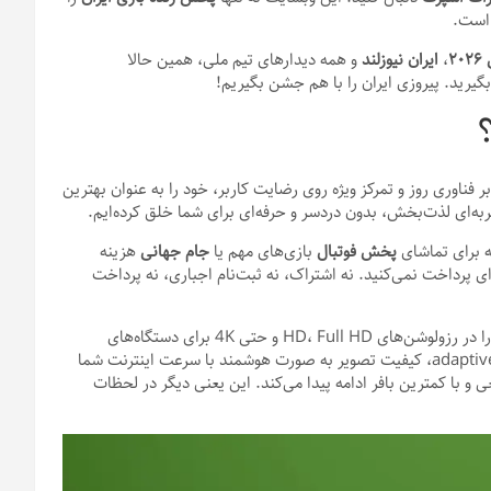
 است.
ی
۲۰۲۶
،
ایران نیوزلند
و همه دیدارهای تیم ملی، همین حالا
بگیرید. پیروزی ایران را با هم جشن بگیریم!
 فناوری روز و تمرکز ویژه روی رضایت کاربر، خود را به عنوان بهترین
به‌ای لذت‌بخش، بدون دردسر و حرفه‌ای برای شما خلق کرده‌ایم.
 برای تماشای
پخش فوتبال
بازی‌های مهم یا
جام جهانی
هزینه
ای پرداخت نمی‌کنید. نه اشتراک، نه ثبت‌نام اجباری، نه پرداخت
یکی دیگر از نقاط قوت برجسته ماست. ما پخش را در رزولوشن‌های HD، Full HD و حتی 4K برای دستگاه‌های
سازگار) ارائه می‌دهیم. با استفاده از پیشرفته‌ترین فناوری adaptive streaming، کیفیت تصویر به صورت هوشمند با سرعت اینترنت شما
 با کمترین بافر ادامه پیدا می‌کند. این یعنی دیگر در لحظات