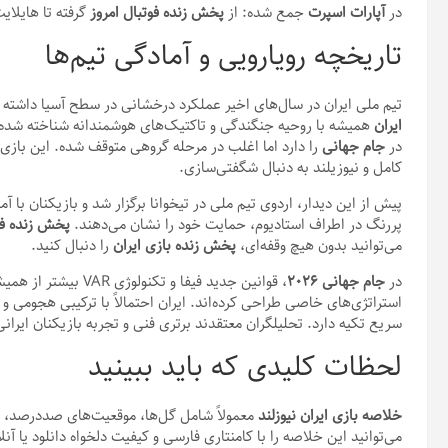
در
آپارات اسپرت
جمع شده: از
پخش زنده فوتبال امروز
گرفته تا هایلای
تاریخچه رویارویی و آمادگی تیم‌ها
تیم ملی ایران در سال‌های اخیر عملکرد درخشانی در سطح آسیا داشته و
ایران
همیشه با روحیه جنگندگی و تاکتیک‌های هوشمندانه شناخته شده ا
در
جام جهانی
را دارد اما اغلب در مرحله گروهی متوقف شده. این بازی ب
کامل و نیوزیلند به دنبال شگفتی‌سازی.
پیش از این دیدار، اردوی تیم ملی در تیخوانا برگزار شد و بازیکنان با 
پررنگ در اطراف استادیوم، حمایت خود را نشان می‌دهند.
پخش زنده فو
می‌توانید بدون هیچ وقفه‌ای،
پخش زنده بازی ایران
را دنبال کنید.
در
جام جهانی
۲۰۲۶
، قوانین جدید فیفا و 
استراتژی‌های خاصی طراحی کرده‌اند. ایران احتمالاً با ترکیبی هجومی 
سریع تکیه دارد. تحلیلگران معتقدند برتری فنی و تجربه بازیکنان ایرانی
لحظات کلیدی که باید ببینید
خلاصه بازی ایران نیوزلند
معمولاً شامل گل‌ها، موقعیت‌های صددرصد، س
می‌توانید این خلاصه را با کامنتاری فارسی و کیفیت دلخواه دانلود یا آن