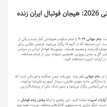
خلاصه بازی ایران نیوزلند در جام جهانی 2026: هیجان فوتبال ایران زنده
ست.
جام جهانی
۲۰۲۶
با تمام شکوه و هیجانش آغاز شده و یکی از
ه که در گروه G برگزار می‌شود، فرصتی طلایی برای
مچنان قدرتمند و مصمم هستند. میلیون‌ها هوادار ایرانی در سراسر
ان، گل و جشن پیروزی. همچنین میتواند پس از إتمام مسابقه،
ر آپارات اسپرت مشاهده کنید.
ا در
جام جهانی
رقم بزند. نیوزیلند تیمی جنگنده و فیزیکی است که
با ستارگانی مانند مهدی طارمی، سردار آزمون و علیرضا بیرانوند،
یوم لس‌آنجلس برگزار می‌شود و بدون شک یکی از پرتماشاگرترین
آپارات اسپرت
تماشا کنید. این پلتفرم با ارائه
پخش زنده فوتبال
با
رده است. دیگر نیازی به جستجوی کانال‌های مختلف نیست؛ همه چیز