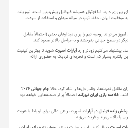
ای پیروزی دارد. اما
فوتبال
همیشه غیرقابل پیش‌بینی است. نیوزیلند
د موفقیت ایران، حفظ توپ در میانه میدان و استفاده از سرعت
 امروز
می‌تواند روحیه تیم را برای دیدارهای بعدی (احتمالاً مقابل
یگر در سطح جهانی بدرخشد و به مراحل بالاتر صعود کند.
د. پیشنهاد می‌کنیم زودتر وارد
آپارات اسپرت
شوید تا بهترین کیفیت
ین پلتفرم بسیار کم است و تجربه‌ای نزدیک به حضوری ارائه
 مقابل قدرت‌ها، چقدر دل‌ها را شاد کرد. حالا
جام جهانی
۲۰۲۶
اشد.
خلاصه بازی ایران نیوزلند
احتمالاً پر از صحنه‌هایی خواهد بود
پخش زنده فوتبال
در
آپارات اسپرت
، راهی عالی برای ارتباط با هویت
را بالا می‌برند و فریاد می‌زنند.
رات اسپرت
دنبال کنید. این وبسایت نه تنها
پخش زنده بازی ایران
را