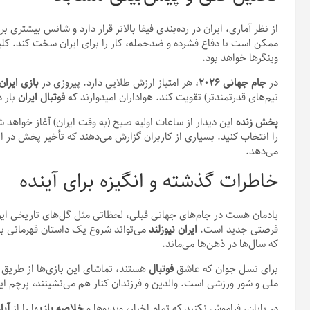
از نظر آماری، ایران در رده‌بندی فیفا بالاتر قرار دارد و شانس بیشتری بر
ممکن است با دفاع فشرده و ضدحمله، کار را برای ایران سخت کند. کلی
وینگرها خواهد بود.
در
جام جهانی
۲۰۲۶
، هر امتیاز ارزش طلایی دارد. پیروزی در
بازی ایران
تیم‌های قدرتمندتر) تقویت کند. هواداران امیدوارند که
فوتبال ایران
بار د
پخش زنده
این دیدار از ساعات اولیه صبح (به وقت ایران) آغاز خواهد ش
را انتخاب کنید. بسیاری از کاربران گزارش می‌دهند که تأخیر پخش در ا
می‌دهد.
خاطرات گذشته و انگیزه برای آینده
یادمان هست در جام‌های جهانی قبلی، لحظاتی مثل گل‌های تاریخی ایران
فرصتی جدید است.
ایران نیوزلند
می‌تواند شروع یک داستان قهرمانی ب
که سال‌ها در ذهن‌ها می‌ماند.
برای نسل جوان که عاشق
فوتبال
هستند، تماشای این بازی‌ها از طریق
ملی و شور ورزشی است. والدین و فرزندان کنار هم می‌نشینند، پرچم ایران 
در پایان، فراموش نکنید که تمام اخبار، ویدیوها و
خلاصه بازی
ها را از
آپا