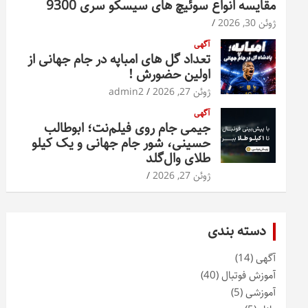
مقایسه انواع سوئیچ های سیسکو سری 9300
ژوئن 30, 2026
آگهی
تعداد گل های امباپه در جام جهانی از
اولین حضورش !
ژوئن 27, 2026
admin2
آگهی
جیمی جام روی فیلم‌نت؛ ابوطالب
حسینی، شور جام جهانی و یک کیلو
طلای وال‌گلد
ژوئن 27, 2026
دسته بندی
آگهی
(14)
آموزش فوتبال
(40)
آموزشی
(5)