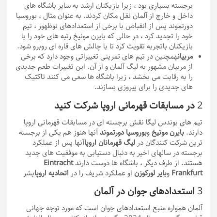
برجسته بسیاری بود ، زیرا بازیکنان ارشد به سایر باشگاه های
داخل و خارج از آلمان نقل مکان کردند. به عنوان مثال ، بوروسیا
دورتموند پس از انقباض با برخی از استعدادهای نوظهور ، تیم
خود را تجدید کرد ، در حالی که بایرن مونیخ رتبه های خود را با
بازیکنان باتجربه تقویت کرد تا با چالش های قاره ای روبرو شود.
مربیان
همچنین در تیم های تمرینی تغییراتی وجود دارد که برخی
از مربیان مشهور به لیگ آلمان و از آن. این تغییرات طعم جدیدی
را به رقابت می بخشد ، زیرا باشگاه ها سعی می کنند تاکتیک
های جدیدی را برای پیروزی بسازند.
2
در مسابقات قهرمانی اروپا شرکت کنید
تیم های بوندس لیگا نقش برجسته ای در مسابقات قهرمانی اروپا
دارند.
بایرن مونیخ
و
بوروسیا دورتموند
آنها هنوز هم یکی از برجسته
ترین شرکت کنندگان در
لیگ قهرمانان اروپا
آنها پس از عملکرد
برجسته در سالهای اخیر به دنبال دستیابی به موفقیت های جدید
هستند. از طرف دیگر ، باشگاه ها دوست دارند
Eintracht
Frankfurt
و
بایر لورکوزن
او عملکرد شریف را در
اتحادیه اروپا
بشر
3
استعدادهای جوان در آلمان
آلمان همواره منبع استعدادهای جوان است که مورد توجه جهانی