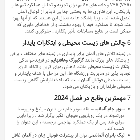
VAR (VAR) و داده های عظیم برای تجزیه و تحلیل عملکرد تیم ها و
بازیکنان. این فناوری ها به بخشی جدایی ناپذیر از فوتبال آلمان
تبدیل شده اند ، زیرا باشگاه ها به دنبال این هستند که از آنها بهره
مند شوند تا عملکرد خود را بهبود بخشند و از خطاهای داوری که
ممکن است بر نتایج مسابقات تأثیر بگذارد ، جلوگیری کنند.
6
چالش های زیست محیطی و ابتکارات پایدار
در زمینه تلاش های آلمان برای پایداری در زمینه های مختلف ، برخی
از باشگاه های بزرگ مانند
گرگبورگ
و
هافنهایم
در فرزندخواندگی
ابتکارات زیست محیطی
مانند کاهش ردپای کربن و اتخاذ انرژی
تجدید پذیر در مدیریت ورزشگاه ها. این مراحل با هدف پایدارتر و
زیست محیطی فوتبال آلمان است که باعث افزایش آگاهی زیست
محیطی طرفداران و بازیکنان می شود.
7
مهمترین وقایع در فصل 2024
سوپر جام آلمانی
مسابقه سوپر جام بین بایرن مونیخ و بوروسیا
دورتموند در یک رویارویی هیجان انگیز برگزار شد ، زیرا بایرن
موفق شد پس از یک عملکرد تهاجمی برجسته ، این عنوان را
کسب کند.
لیگ بانوان آلمان
نمی توان از پیشرفت فوتبال زنان در آلمان غافل