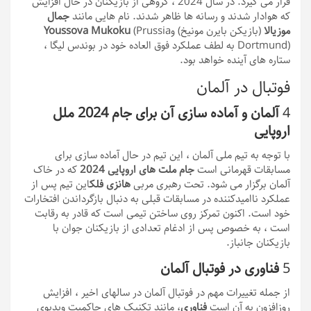
قرار می گیرد. در سال 2024 ، گروهی از بازیکنان در حال افزایش
که هوادار شدند و رسانه ها ظاهر شدند. نام هایی مانند
جمال
موزیالا
(بازیکن بایرن مونیخ) و
(Prussia
Youssova Mukoku
Dortmund) به لطف عملکرد فوق العاده خود در بوندس لیگا ،
ستاره های آینده خواهد بود.
فوتبال در آلمان
4
آلمان و آماده سازی آن برای جام 2024 ملل
اروپایی
با توجه به تیم ملی آلمان ، این تیم در حال آماده سازی برای
مسابقات قهرمانی است
جام ملت های اروپایی 2024
که در خاک
آلمان برگزار می شود. تحت رهبری مربی
هانزی فلک
این تیم پس از
عملکرد ناامیدکننده در مسابقات قبلی به دنبال بازگرداندن افتخارات
خود است. اکنون تمرکز روی ساختن تیمی است که قادر به رقابت
است ، به خصوص پس از ادغام تعدادی از بازیکنان جوان با
بازیکنان جانباز.
5
فناوری در فوتبال آلمان
از جمله تغییرات مهم در فوتبال آلمان در سالهای اخیر ، افزایش
روزافزون به آن است
فناوری
، مانند تکنیک های حاکمیت ویدیوی