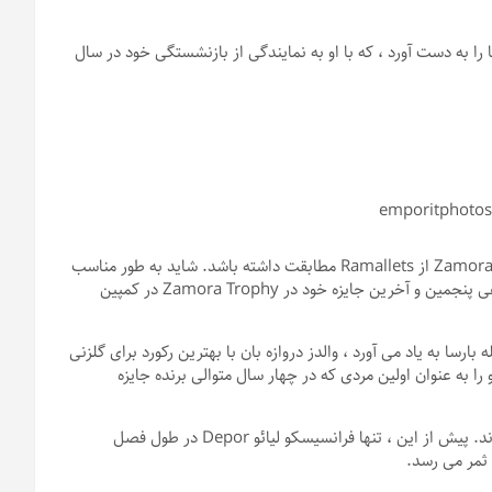
گا را به دست آورد ، که با او به نمایندگی از بازنشستگی خود در سال
بیش از 50 سال طول می کشد تا یک دروازه بان دیگر با پنج برد جایزه Zamora از Ramallets مطابقت داشته باشد. شاید به طور مناسب
، این یک بازیکن بارسلونا بود که برابر با رکورد بود ، و ویکتور والدز مدعی پنجمین و آخرین جایزه خود در Zamora Trophy در کمپین
رسا به یاد می آورد ، والدز دروازه بان با بهترین رکورد برای گلزنی
 را به عنوان اولین مردی که در چهار سال متوالی برنده جایزه
او در 32 بازی در مبارزات انتخاباتی 2010/11 فقط 16 گل به ثمر رساند. پیش از این ، تنها فرانسیسکو لیائو Depor در طول فصل