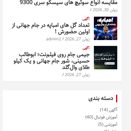
مقایسه انواع سوئیچ های سیسکو سری 9300
ژوئن 30, 2026
آگهی
تعداد گل های امباپه در جام جهانی از
اولین حضورش !
ژوئن 27, 2026
admin2
آگهی
جیمی جام روی فیلم‌نت؛ ابوطالب
حسینی، شور جام جهانی و یک کیلو
طلای وال‌گلد
ژوئن 27, 2026
دسته بندی
آگهی
(14)
آموزش فوتبال
(40)
آموزشی
(5)