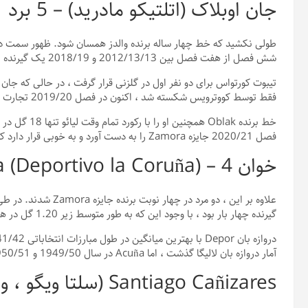
جان اوبلاک (اتلتیکو مادرید) – 5 برد
شش فصل از هفت فصل بین 2012/13/13 و 2018/19 یک گیرنده اتلت وجود داشته باشد ، کمک کرد.
تیبوت کورتواس برای دو نفر اول در گلزنی قرار گرفت ، در حالی که جا
فقط توسط کووترویس شکسته شد ، اکنون در فصل 2019/20 تجارت خود را در شهر رئال مادرید انجام داد.
فصل 2020/21 جایزه Zamora را به دست آورد و به خوبی قرار دارد که این دوره را به یک رکورد ششم رکورد صعود کند.
خوان Acuña (Deportivo la Coruña) – 4 برد
گیرنده چهار بار بود ، با وجود این که به طور متوسط ​​زیر 1.20 گل در هر بازی در هر یک از فصل های برنده خود به دست آمد.
آمار دروازه بان لالیگا گذشت ، اما Acuña در سال 1949/50 و 1950/51 به پیروزی دوتایی دیگر رسید.
Santiago Cañizares (سلتا ویگو ، والنسیا) – 4 برد