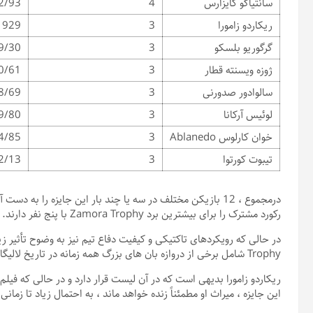
سانتیاگو کایزارس
4
، 2001/02 ، 2003/04
ریکاردو زامورا
3
9 ، 1931/32 ، 1932/33
گرگوریو بلسکو
3
3/34 ، 1935/56
ژوزه ویسنته قطار
3
2/63 ، 1963/64
سالوادور صدورنی
3
3/74 ، 1974/75
لوئیس آرکانا
3
0/81 ، 1981/82
خوان کارلوس Ablanedo
3
5/86 ، 1989/90
تیبوت کورتوا
3
3/14 ، 2019/20
درمجموع ، 12 بازیکن مختلف در سه یا چند بار این جایزه را به د
رکورد مشترک را برای بیشترین برد Zamora Trophy با پنج نفر دارند.
Trophy شامل برخی از دروازه بان های بزرگ همه زمانه در تاریخ لالیگا است.
ریکاردو زامورا بدیهی است که در آن لیست قرار دارد و در حالی که فیلم ه
این جایزه ، میراث او مطمئناً زنده خواهد ماند ، به احتمال زیاد تا زمان