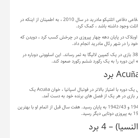
طولی نکشید که خط چهار ساله برنده والدز همسان شود. ظهور سمت دفاعی دفاعی اتلتیکو مادرید در سال 2010 ، به اطمینان از اینکه در
ن اوبلاک در پایان دهه چهار پیروزی در چرخش کسب کرد ، دویدن که
خط برنده Oblak همچنین او را با رکورد تمام وقت لیائو تنها 18 گل در 38 بازی در یک کمپین لالیگا به ثمر رساند. این اسلوونی دوباره در
علاوه بر این ، دو مرد در چهار نوبت برنده جایزه Zamora شدند. در طی یک دوره با امتیاز بالاتر در فوتبال اسپانیا ، خوان Acuña یک
دروازه بان Depor با بهترین میانگین در طول مبارزات انتخاباتی 1941/42 و 1942/43 به پایان رسید. هفت سال قبل از اتمام او با بهترین