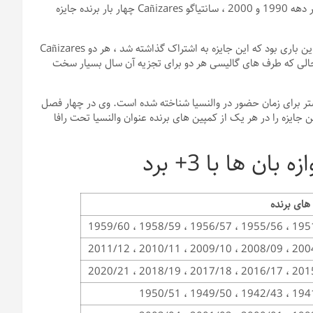
یکی از بهترین دروازه بان ها و شخصیت های رنگارنگ ترین در لالیگا در دهه 1990 و 2000 ، سانتیاگو Cañizares چهار بار برنده جایزه
اولین عنوان وی در فصل 1993/94 با سلتا ویگو به دست آمد. این آخرین باری بود که این جایزه به اشتراک گذاشته شد ، هر دو Cañizares
ازی به دست آمد ، در حالی که طرف های گالیسی هر دو برای تجزیه آن سال بسیار سخت
 حرکت به رئال مادرید در اواسط دهه 1990 ، Cañizares بیشتر برای زمان حضور در والنسیا شناخته شده است. وی در چهار فصل
مورا شد و این جایزه را در هر یک از کمپین های برنده عنوان والنسیا تحت رافا
ای برنده
1951/52 ، 1955/56 ، 195
2004/05 ، 2008/09 ، 200
2015/16 ، 2016/17 ، 201
1941/42 ، 1942/43 