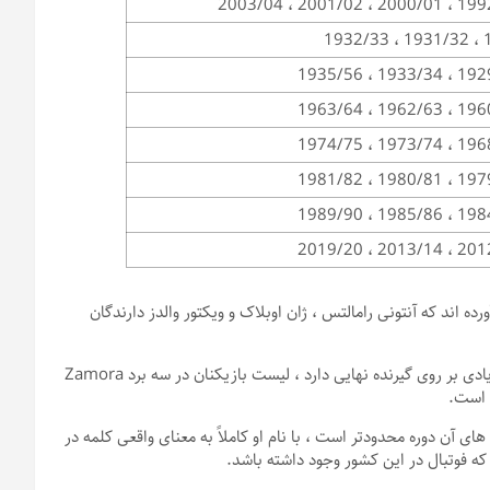
1992/93 ، 2000/01 
192
1929/30 ، 193
1960/61 ، 196
1968/69 ، 197
1979/80 ، 198
1984/85 ، 198
2012/13 ، 201
ست آورده اند که آنتونی رامالتس ، ژان اوبلاک و ویکتور والدز دارندگان
در حالی که رویکردهای تاکتیکی و کیفیت دفاع تیم نیز به وضوح تأثیر زیادی بر روی گیرنده نهایی دارد ، لیست بازیکنان در سه برد Zamora
ای آن دوره محدودتر است ، با نام او کاملاً به معنای واقعی کلمه در
ی که فوتبال در این کشور وجود داشته باشد.