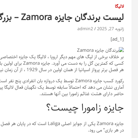
لالیگا
لیست برندگان جایزه Zamora – بزرگان دروازه بان لالیگا
ژانویه 27, 2025
admin2
[ad_1]
بر خلاف برخی از لیگ های مهم دیگر اروپا ، لالیگا یک جایزه اختصاصی 
هر فصل برتر پرواز اسپانیا از همان اولین در سال 1929 ، از آن زمان نیز به عنوان گیرنده شناخته شده اند.
رکورد کسب جایزه Zamora توسط یک دروازه بان انفراد
آماری نشان می دهد که احتمالاً سابقه توسط یک نگهبان فعال لالیگا پی
حاضر دارای هشت غنائم زامورا بین آنها هستند.
جایزه زامورا چیست؟
جایزه Zamora یکی از جوایز اصلی aliga
در هر بازی” می رود.