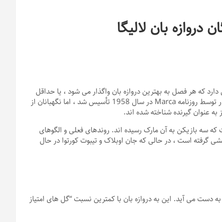
دارد که هر فصل به بهترین دروازه بان واگذار می شود ، یا حداقل
کسی که کمترین گل را به دست می آورد. جایزه Zamora برای اولین بار توسط روزنامه Marca در سال 1958 تأسیس شد ، اما نگهبانان از
ی پنج نفر است که سه بازیکن به آن مارک رسیده اند. روندهای فعلی و الگوهای
شی گرفته است ، در حالی که جان اوبلاک و تیبوت کورتوا در حال
L است که در پایان هر فصل به دست می آید. این به دروازه بان با کمترین نسبت “گل های امتیاز