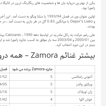
زامورا بود.
و Depor’s Liaño با میانگین 0.83 گل در هر ب
بودند.
علی رغم
بین 2000/01 و 2003/04 سه بار موفق به کسب جایزه زا
بنیتز در این دوره انتخاب کرد.
بیشتر غنائم Zamora – همه دروازه بان ها با 3+ برد
جایزه Zamora برنده می شود
فصل ه
آنتونی رامالتس
5
6/57 ، 1958/59 ، 1959/60
ویکتور والدز
5
9/10 ، 2010/11 ، 2011/12
ژان اوبلاک
5
7/18 ، 2018/19 ، 2020/21
خوان اکوا
4
، 1949/50 ، 1950/51