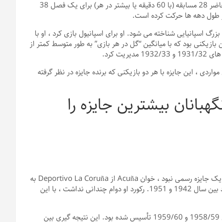
بازیکنان باید در حداقل تعداد بازی ها در نظر گرفته شوند که در حال حاضر 28 مسابقه (با 60 دقیقه یا بیشتر در هر) برای یک فصل 38
 در طول دهه ها حرکت کرده است.
ن بزرگ اسپانیایی شناخته می شود. او برای اسپانیول بازی کرد ، او با
ن بود. او همچنین اولین بازیکنی بود که با میانگین “گل در هر بازی” به طور متوسط ​​کمتر از
مواردی ، این جایزه با هر دو بازیکنی که برنده جایزه در نظر گرفته
Zamora – کدام نگهبانان بیشترین جایزه را
در حالی که در سالهای ابتدایی بخش Primera ، جایزه Zamora هنوز یک جایزه رسمی نبود ، خوان Acuña از Deportivo La Coruña به
طور موثری اولین بازیکنی شد که از Zamora پیشی گرفت ، با چهار برد بین سال 1942 و 1951. رکورد او دوام چندانی نداشت ، با این
جایزه زامورا به طور رسمی با زمان پیروزی های برگشت به پشت در سال 1958/59 و 1959/60 تأسیس شده بود. این نتیجه گیری بین