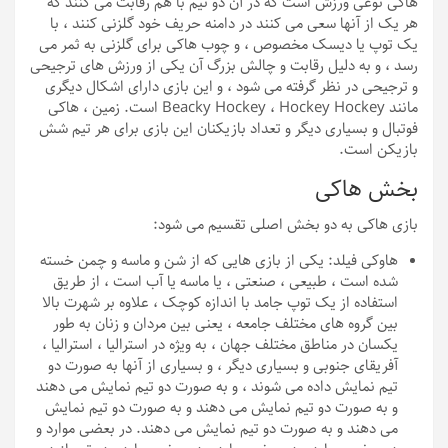
هاکی نوعی ورزش است که در آن دو تیم با هم رقابت می کنند که
هر یک از آنها سعی می کنند در دامنه حریف خود گلزنی کنند ، با
یک توپ یا دیسک مخصوص ، و چوب هاکی برای گلزنی به ثمر می
رسد ، و به دلیل رقابت و چالش بزرگ آن یکی از ورزش های ترجیحی
و ترجیحی در نظر گرفته می شود ، و این بازی دارای اشکال دیگری
مانند Beacky Hockey ، Hockey Hockey است. زمین ، هاکی
فوتبال و بسیاری دیگر و تعداد بازیکنان این بازی برای هر تیم شش
بازیکن است.
بخش هاکی
بازی هاکی به دو بخش اصلی تقسیم می شود:
هاوکی فیلد: یکی از بازی هایی که از شن و ماسه و چمن خسته
شده است ، طبیعی ، صنعتی ، یا ماسه یا آب است ، از طریق
استفاده از یک توپ جامد با اندازه کوچک ، علاوه بر شهرت بالا
بین گروه های مختلف جامعه ، یعنی بین مردان و زنان به طور
یکسان در مناطق مختلف جهان ، به ویژه در استرالیا ، استرالیا ،
آفریقای جنوبی و بسیاری دیگر ، و بسیاری از آنها به صورت دو
تیم نمایش داده می شوند ، و به صورت دو تیم نمایش می دهند
و به صورت دو تیم نمایش می دهند و به صورت دو تیم نمایش
می دهند و به صورت دو تیم نمایش می دهند. در بعضی موارد و