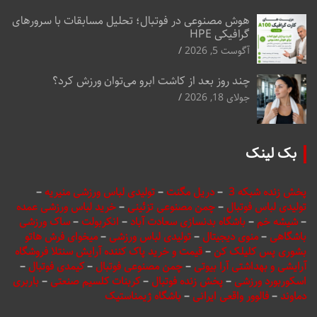
هوش مصنوعی در فوتبال؛ تحلیل مسابقات با سرورهای
گرافیکی HPE
آگوست 5, 2026
چند روز بعد از کاشت ابرو می‌توان ورزش کرد؟
جولای 18, 2026
بک لینک
پخش زنده شبکه 3
–
دریل مگنت
–
تولیدی لباس ورزشی منیریه
–
تولیدی لباس فوتبال
–
چمن مصنوعی تزئینی
–
خرید لباس ورزشی عمده
–
شیشه خم
–
باشگاه بدنسازی سعادت آباد
–
انکربولت
–
ساک ورزشی
باشگاهی
–
منوی دیجیتال
–
تولیدی لباس ورزشی
–
میخوای فرش هاتو
بشوری پس کلیلک کن
–
قیمت و خرید پاک کننده آرایش سنتلا فروشگاه
آرایشی و بهداشتی آرا بیوتی
–
چمن مصنوعی فوتبال
–
کیمدی فوتبال
–
اسکوربورد ورزشی
–
پخش زنده فوتبال
–
کربنات کلسیم صنعتی
–
باربری
دماوند
–
فالوور واقعی ایرانی
–
باشگاه ژیمناستیک