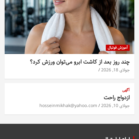
آموزش فوتبال
چند روز بعد از کاشت ابرو می‌توان ورزش کرد؟
جولای 18, 2026
آگهی
ازدواج راحت
جولای 10, 2026
hosseinmikhak@yahoo.com