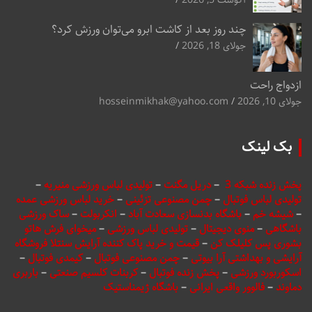
آگوست 5, 2026
چند روز بعد از کاشت ابرو می‌توان ورزش کرد؟
جولای 18, 2026
ازدواج راحت
جولای 10, 2026
hosseinmikhak@yahoo.com
بک لینک
پخش زنده شبکه 3
–
دریل مگنت
–
تولیدی لباس ورزشی منیریه
–
تولیدی لباس فوتبال
–
چمن مصنوعی تزئینی
–
خرید لباس ورزشی عمده
–
شیشه خم
–
باشگاه بدنسازی سعادت آباد
–
انکربولت
–
ساک ورزشی
باشگاهی
–
منوی دیجیتال
–
تولیدی لباس ورزشی
–
میخوای فرش هاتو
بشوری پس کلیلک کن
–
قیمت و خرید پاک کننده آرایش سنتلا فروشگاه
آرایشی و بهداشتی آرا بیوتی
–
چمن مصنوعی فوتبال
–
کیمدی فوتبال
–
اسکوربورد ورزشی
–
پخش زنده فوتبال
–
کربنات کلسیم صنعتی
–
باربری
دماوند
–
فالوور واقعی ایرانی
–
باشگاه ژیمناستیک