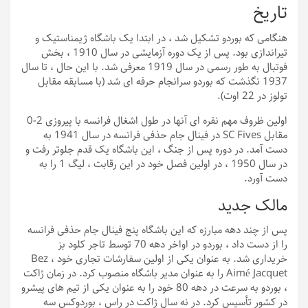
تاریخ
هنگامی که بوردو تشکیل شد ، در ابتدا یک باشگاه ژیمناستیک و
تیراندازی بود. پس از یک دوره آزمایشی در سال 1910 ، بخش
فوتبال به طور رسمی در سال 1919 معرفی شد. با این حال ، تا سال
1937 نگذشت که بوردو سرانجام حرفه ای شد (با مسابقه مقابل
تولوز در 22 اوت).
اولین ظروف مهم نقره ای آنها در طول اشغال فرانسه با پیروزی 2-0
مقابل SC Fives در فینال جام حذفی فرانسه در سال 1941 به
دست آمد. در دوره پس از جنگ ، این باشگاه یک قدم جلوتر رفت و
در سال 1950 ، در اولین فصل خود در این رقابت ، لیگ 1 را به
دست آورد.
مالک جدید
پس از چند دهه مبارزه که این باشگاه پنج فینال جام حذفی فرانسه
را از دست داد ، بوردو در اواخر دهه 70 توسط تاجر کلود بز
خریداری شد. به عنوان یکی از اولین سفارشات تجاری خود ، Bez
Aimé Jacquet را به عنوان مدیر باشگاه منصوب کرد. در زمان ژاکت
، بوردو به سرعت در دهه 80 خود را به عنوان یکی از تیم های پیشرو
در کشور تأسیس کرد. در نه سال ژاکت در راس ، بوردوکس سه