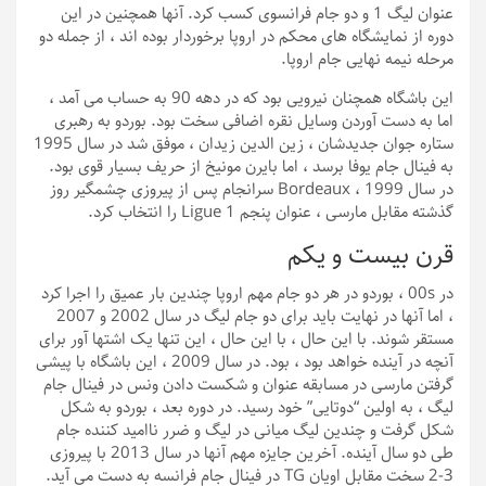
عنوان لیگ 1 و دو جام فرانسوی کسب کرد. آنها همچنین در این
دوره از نمایشگاه های محکم در اروپا برخوردار بوده اند ، از جمله دو
مرحله نیمه نهایی جام اروپا.
این باشگاه همچنان نیرویی بود که در دهه 90 به حساب می آمد ،
اما به دست آوردن وسایل نقره اضافی سخت بود. بوردو به رهبری
ستاره جوان جدیدشان ، زین الدین زیدان ، موفق شد در سال 1995
به فینال جام یوفا برسد ، اما بایرن مونیخ از حریف بسیار قوی بود.
در سال 1999 ، Bordeaux سرانجام پس از پیروزی چشمگیر روز
گذشته مقابل مارسی ، عنوان پنجم Ligue 1 را انتخاب کرد.
قرن بیست و یکم
در 00s ، بوردو در هر دو جام مهم اروپا چندین بار عمیق را اجرا کرد
، اما آنها در نهایت باید برای دو جام لیگ در سال 2002 و 2007
مستقر شوند. با این حال ، با این حال ، این تنها یک اشتها آور برای
آنچه در آینده خواهد بود ، بود. در سال 2009 ، این باشگاه با پیشی
گرفتن مارسی در مسابقه عنوان و شکست دادن ونس در فینال جام
لیگ ، به اولین “دوتایی” خود رسید. در دوره بعد ، بوردو به شکل
شکل گرفت و چندین لیگ میانی در لیگ و ضرر ناامید کننده جام
طی دو سال آینده. آخرین جایزه مهم آنها در سال 2013 با پیروزی
3-2 سخت مقابل اویان TG در فینال جام فرانسه به دست می آید.