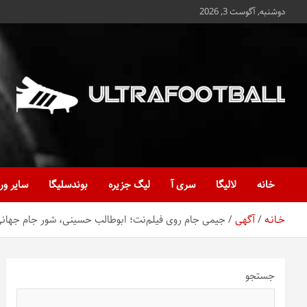
ه
دوشنبه, آگوست 3, 2026
حتوا
روید
Ultrafootball
به روز و به ثانیه با آخرین رویدادهای فوتبالی
خانه
لالیگا
سری آ
لیگ جزیره
بوندسلیگا
سایر ور
خـانـه
آگهی
جیمی جام روی فیلم‌نت؛ ابوطالب حسینی، شور جام جهانی 
جستجو