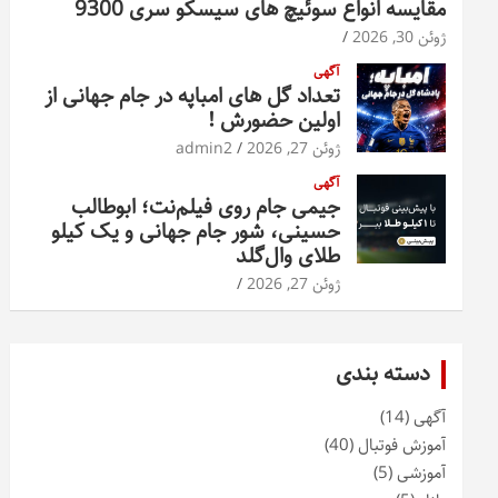
مقایسه انواع سوئیچ های سیسکو سری 9300
ژوئن 30, 2026
آگهی
تعداد گل های امباپه در جام جهانی از
اولین حضورش !
ژوئن 27, 2026
admin2
آگهی
جیمی جام روی فیلم‌نت؛ ابوطالب
حسینی، شور جام جهانی و یک کیلو
طلای وال‌گلد
ژوئن 27, 2026
دسته بندی
آگهی
(14)
آموزش فوتبال
(40)
آموزشی
(5)