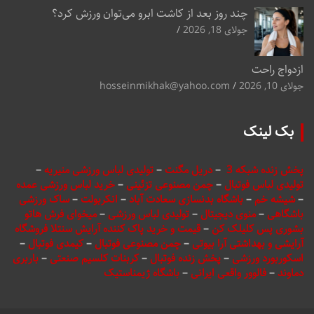
چند روز بعد از کاشت ابرو می‌توان ورزش کرد؟
جولای 18, 2026
ازدواج راحت
جولای 10, 2026
hosseinmikhak@yahoo.com
بک لینک
پخش زنده شبکه 3
–
دریل مگنت
–
تولیدی لباس ورزشی منیریه
–
تولیدی لباس فوتبال
–
چمن مصنوعی تزئینی
–
خرید لباس ورزشی عمده
–
شیشه خم
–
باشگاه بدنسازی سعادت آباد
–
انکربولت
–
ساک ورزشی
باشگاهی
–
منوی دیجیتال
–
تولیدی لباس ورزشی
–
میخوای فرش هاتو
بشوری پس کلیلک کن
–
قیمت و خرید پاک کننده آرایش سنتلا فروشگاه
آرایشی و بهداشتی آرا بیوتی
–
چمن مصنوعی فوتبال
–
کیمدی فوتبال
–
اسکوربورد ورزشی
–
پخش زنده فوتبال
–
کربنات کلسیم صنعتی
–
باربری
دماوند
–
فالوور واقعی ایرانی
–
باشگاه ژیمناستیک