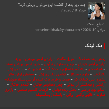
چند روز بعد از کاشت ابرو می‌توان ورزش کرد؟
جولای 18, 2026
ازدواج راحت
جولای 10, 2026
hosseinmikhak@yahoo.com
بک لینک
پخش زنده شبکه 3
–
دریل مگنت
–
تولیدی لباس ورزشی منیریه
–
تولیدی لباس فوتبال
–
چمن مصنوعی تزئینی
–
خرید لباس ورزشی عمده
–
شیشه خم
–
باشگاه بدنسازی سعادت آباد
–
انکربولت
–
ساک ورزشی
باشگاهی
–
منوی دیجیتال
–
تولیدی لباس ورزشی
–
میخوای فرش هاتو
بشوری پس کلیلک کن
–
قیمت و خرید پاک کننده آرایش سنتلا فروشگاه
آرایشی و بهداشتی آرا بیوتی
–
چمن مصنوعی فوتبال
–
کیمدی فوتبال
–
اسکوربورد ورزشی
–
پخش زنده فوتبال
–
کربنات کلسیم صنعتی
–
باربری
دماوند
–
فالوور واقعی ایرانی
–
باشگاه ژیمناستیک