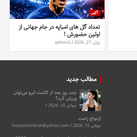
آگهی
تعداد گل های امباپه در جام جهانی از
اولین حضورش !
ژوئن 27, 2026
admin2
مطالب جدید
چند روز بعد از کاشت ابرو می‌توان
ورزش کرد؟
جولای 18, 2026
ازدواج راحت
جولای 10, 2026
hosseinmikhak@yahoo.com