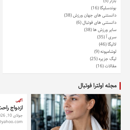
بازار
(5)
بوندسلیگا
(16)
دانستنی های جهان ورزش
(38)
دانستنی های فوتبال
(6)
سایر ورزش ها
(38)
سری آ
(35)
لالیگا
(46)
لوشامپونه
(9)
لیگ جزیره
(25)
مقالات
(16)
مجله اولترا فوتبال
آگهی
ازدواج راح
جولای 10, 2026
@yahoo.com