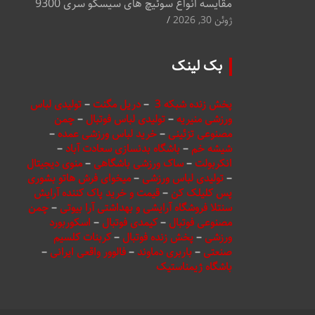
مقایسه انواع سوئیچ های سیسکو سری 9300
ژوئن 30, 2026
بک لینک
پخش زنده شبکه 3
–
دریل مگنت
–
تولیدی لباس
ورزشی منیریه
–
تولیدی لباس فوتبال
–
چمن
مصنوعی تزئینی
–
خرید لباس ورزشی عمده
–
شیشه خم
–
باشگاه بدنسازی سعادت آباد
–
انکربولت
–
ساک ورزشی باشگاهی
–
منوی دیجیتال
–
تولیدی لباس ورزشی
–
میخوای فرش هاتو بشوری
پس کلیلک کن
–
قیمت و خرید پاک کننده آرایش
سنتلا فروشگاه آرایشی و بهداشتی آرا بیوتی
–
چمن
مصنوعی فوتبال
–
کیمدی فوتبال
–
اسکوربورد
ورزشی
–
پخش زنده فوتبال
–
کربنات کلسیم
صنعتی
–
باربری دماوند
–
فالوور واقعی ایرانی
–
باشگاه ژیمناستیک