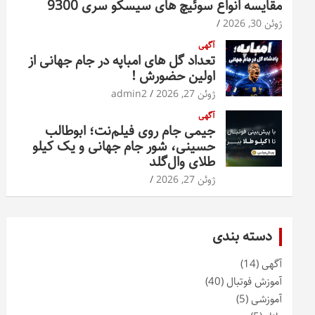
مقایسه انواع سوئیچ های سیسکو سری 9300
ژوئن 30, 2026
آگهی
تعداد گل های امباپه در جام جهانی از
اولین حضورش !
ژوئن 27, 2026
admin2
آگهی
جیمی جام روی فیلم‌نت؛ ابوطالب
حسینی، شور جام جهانی و یک کیلو
طلای وال‌گلد
ژوئن 27, 2026
دسته بندی
آگهی
(14)
آموزش فوتبال
(40)
آموزشی
(5)