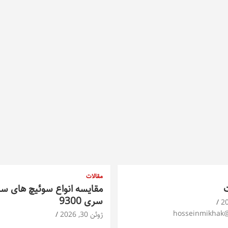
مقالات
ت
مقایسه انواع سوئیچ های س
سری 9300
hosseinmikhak
ژوئن 30, 2026