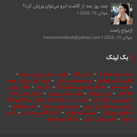
چند روز بعد از کاشت ابرو می‌توان ورزش کرد؟
جولای 18, 2026
ازدواج راحت
جولای 10, 2026
hosseinmikhak@yahoo.com
بک لینک
پخش زنده شبکه 3
–
دریل مگنت
–
تولیدی لباس ورزشی منیریه
–
تولیدی لباس فوتبال
–
چمن مصنوعی تزئینی
–
خرید لباس ورزشی عمده
–
شیشه خم
–
باشگاه بدنسازی سعادت آباد
–
انکربولت
–
ساک ورزشی
باشگاهی
–
منوی دیجیتال
–
تولیدی لباس ورزشی
–
میخوای فرش هاتو
بشوری پس کلیلک کن
–
قیمت و خرید پاک کننده آرایش سنتلا فروشگاه
آرایشی و بهداشتی آرا بیوتی
–
چمن مصنوعی فوتبال
–
کیمدی فوتبال
–
اسکوربورد ورزشی
–
پخش زنده فوتبال
–
کربنات کلسیم صنعتی
–
باربری
دماوند
–
فالوور واقعی ایرانی
–
باشگاه ژیمناستیک