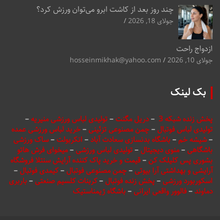
چند روز بعد از کاشت ابرو می‌توان ورزش کرد؟
جولای 18, 2026
ازدواج راحت
جولای 10, 2026
hosseinmikhak@yahoo.com
بک لینک
پخش زنده شبکه 3
–
دریل مگنت
–
تولیدی لباس ورزشی منیریه
–
تولیدی لباس فوتبال
–
چمن مصنوعی تزئینی
–
خرید لباس ورزشی عمده
–
شیشه خم
–
باشگاه بدنسازی سعادت آباد
–
انکربولت
–
ساک ورزشی
باشگاهی
–
منوی دیجیتال
–
تولیدی لباس ورزشی
–
میخوای فرش هاتو
بشوری پس کلیلک کن
–
قیمت و خرید پاک کننده آرایش سنتلا فروشگاه
آرایشی و بهداشتی آرا بیوتی
–
چمن مصنوعی فوتبال
–
کیمدی فوتبال
–
اسکوربورد ورزشی
–
پخش زنده فوتبال
–
کربنات کلسیم صنعتی
–
باربری
دماوند
–
فالوور واقعی ایرانی
–
باشگاه ژیمناستیک