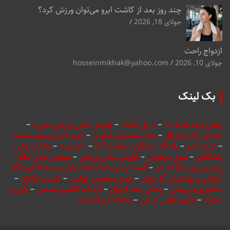
چند روز بعد از کاشت ابرو می‌توان ورزش کرد؟
جولای 18, 2026
ازدواج راحت
جولای 10, 2026
hosseinmikhak@yahoo.com
بک لینک
پخش زنده شبکه 3
–
دریل مگنت
–
تولیدی لباس ورزشی منیریه
–
تولیدی لباس فوتبال
–
چمن مصنوعی تزئینی
–
خرید لباس ورزشی عمده
–
شیشه خم
–
باشگاه بدنسازی سعادت آباد
–
انکربولت
–
ساک ورزشی
باشگاهی
–
منوی دیجیتال
–
تولیدی لباس ورزشی
–
میخوای فرش هاتو
بشوری پس کلیلک کن
–
قیمت و خرید پاک کننده آرایش سنتلا فروشگاه
آرایشی و بهداشتی آرا بیوتی
–
چمن مصنوعی فوتبال
–
کیمدی فوتبال
–
اسکوربورد ورزشی
–
پخش زنده فوتبال
–
کربنات کلسیم صنعتی
–
باربری
دماوند
–
فالوور واقعی ایرانی
–
باشگاه ژیمناستیک