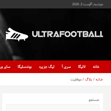
ه
دوشنبه, آگوست 3, 2026
حتوا
روید
Ultrafootball
به روز و به ثانیه با آخرین رویدادهای فوتبالی
خانه
لالیگا
سری آ
لیگ جزیره
بوندسلیگا
سایر ور
خـانـه
بلاگ
موفقیت
جستجو