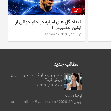
آگهی
تعداد گل های امباپه در جام جهانی از
اولین حضورش !
ژوئن 27, 2026
admin2
مطالب جدید
چند روز بعد از کاشت ابرو می‌توان
ورزش کرد؟
جولای 18, 2026
ازدواج راحت
جولای 10, 2026
hosseinmikhak@yahoo.com