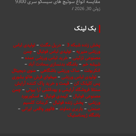
مقایسه انواع سوئیچ های سیسکو سری 9300
ژوئن 30, 2026
بک لینک
پخش زنده شبکه 3
–
دریل مگنت
–
تولیدی لباس
ورزشی منیریه
–
تولیدی لباس فوتبال
–
چمن
مصنوعی تزئینی
–
خرید لباس ورزشی عمده
–
شیشه خم
–
باشگاه بدنسازی سعادت آباد
–
انکربولت
–
ساک ورزشی باشگاهی
–
منوی دیجیتال
–
تولیدی لباس ورزشی
–
میخوای فرش هاتو بشوری
پس کلیلک کن
–
قیمت و خرید پاک کننده آرایش
سنتلا فروشگاه آرایشی و بهداشتی آرا بیوتی
–
چمن
مصنوعی فوتبال
–
کیمدی فوتبال
–
اسکوربورد
ورزشی
–
پخش زنده فوتبال
–
کربنات کلسیم
صنعتی
–
باربری دماوند
–
فالوور واقعی ایرانی
–
باشگاه ژیمناستیک