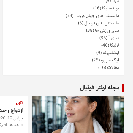
بازار
(5)
بوندسلیگا
(16)
دانستنی های جهان ورزش
(38)
دانستنی های فوتبال
(6)
سایر ورزش ها
(38)
سری آ
(35)
لالیگا
(46)
لوشامپونه
(9)
لیگ جزیره
(25)
مقالات
(16)
مجله اولترا فوتبال
آگهی
ازدواج راح
جولای 10, 2026
@yahoo.com