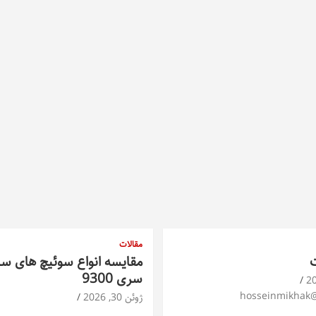
مقالات
ت
مقایسه انواع سوئیچ های س
سری 9300
hosseinmikhak
ژوئن 30, 2026