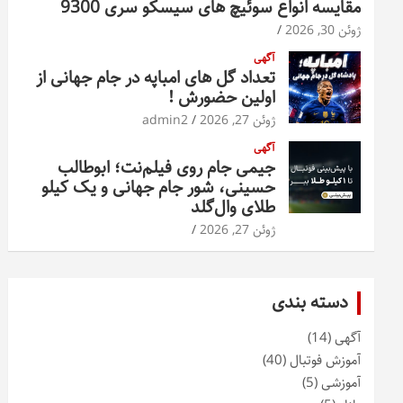
مقایسه انواع سوئیچ های سیسکو سری 9300
ژوئن 30, 2026
آگهی
تعداد گل های امباپه در جام جهانی از
اولین حضورش !
ژوئن 27, 2026
admin2
آگهی
جیمی جام روی فیلم‌نت؛ ابوطالب
حسینی، شور جام جهانی و یک کیلو
طلای وال‌گلد
ژوئن 27, 2026
دسته بندی
آگهی
(14)
آموزش فوتبال
(40)
آموزشی
(5)