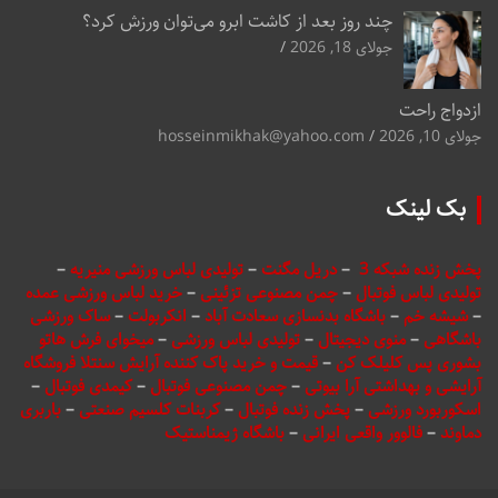
چند روز بعد از کاشت ابرو می‌توان ورزش کرد؟
جولای 18, 2026
ازدواج راحت
جولای 10, 2026
hosseinmikhak@yahoo.com
بک لینک
پخش زنده شبکه 3
–
دریل مگنت
–
تولیدی لباس ورزشی منیریه
–
تولیدی لباس فوتبال
–
چمن مصنوعی تزئینی
–
خرید لباس ورزشی عمده
–
شیشه خم
–
باشگاه بدنسازی سعادت آباد
–
انکربولت
–
ساک ورزشی
باشگاهی
–
منوی دیجیتال
–
تولیدی لباس ورزشی
–
میخوای فرش هاتو
بشوری پس کلیلک کن
–
قیمت و خرید پاک کننده آرایش سنتلا فروشگاه
آرایشی و بهداشتی آرا بیوتی
–
چمن مصنوعی فوتبال
–
کیمدی فوتبال
–
اسکوربورد ورزشی
–
پخش زنده فوتبال
–
کربنات کلسیم صنعتی
–
باربری
دماوند
–
فالوور واقعی ایرانی
–
باشگاه ژیمناستیک