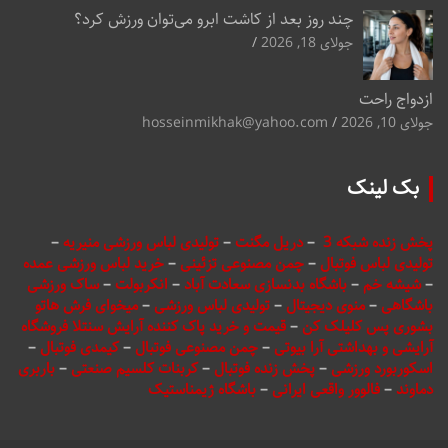
چند روز بعد از کاشت ابرو می‌توان ورزش کرد؟
جولای 18, 2026
ازدواج راحت
جولای 10, 2026
hosseinmikhak@yahoo.com
بک لینک
پخش زنده شبکه 3
–
دریل مگنت
–
تولیدی لباس ورزشی منیریه
–
تولیدی لباس فوتبال
–
چمن مصنوعی تزئینی
–
خرید لباس ورزشی عمده
–
شیشه خم
–
باشگاه بدنسازی سعادت آباد
–
انکربولت
–
ساک ورزشی
باشگاهی
–
منوی دیجیتال
–
تولیدی لباس ورزشی
–
میخوای فرش هاتو
بشوری پس کلیلک کن
–
قیمت و خرید پاک کننده آرایش سنتلا فروشگاه
آرایشی و بهداشتی آرا بیوتی
–
چمن مصنوعی فوتبال
–
کیمدی فوتبال
–
اسکوربورد ورزشی
–
پخش زنده فوتبال
–
کربنات کلسیم صنعتی
–
باربری
دماوند
–
فالوور واقعی ایرانی
–
باشگاه ژیمناستیک