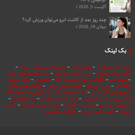
آگوست 5, 2026
چند روز بعد از کاشت ابرو می‌توان ورزش کرد؟
جولای 18, 2026
بک لینک
پخش زنده شبکه 3
–
دریل مگنت
–
تولیدی لباس ورزشی منیریه
–
تولیدی لباس فوتبال
–
چمن مصنوعی تزئینی
–
خرید لباس ورزشی عمده
–
شیشه خم
–
باشگاه بدنسازی سعادت آباد
–
انکربولت
–
ساک ورزشی
باشگاهی
–
منوی دیجیتال
–
تولیدی لباس ورزشی
–
میخوای فرش هاتو
بشوری پس کلیلک کن
–
قیمت و خرید پاک کننده آرایش سنتلا فروشگاه
آرایشی و بهداشتی آرا بیوتی
–
چمن مصنوعی فوتبال
–
کیمدی فوتبال
–
اسکوربورد ورزشی
–
پخش زنده فوتبال
–
کربنات کلسیم صنعتی
–
باربری
دماوند
–
فالوور واقعی ایرانی
–
باشگاه ژیمناستیک