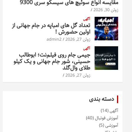
مقایسه انواع سوئیچ های سیسکو سری 9300
ژوئن 30, 2026
آگهی
تعداد گل های امباپه در جام جهانی از
اولین حضورش !
ژوئن 27, 2026
admin2
آگهی
جیمی جام روی فیلم‌نت؛ ابوطالب
حسینی، شور جام جهانی و یک کیلو
طلای وال‌گلد
ژوئن 27, 2026
دسته بندی
آگهی
(14)
آموزش فوتبال
(40)
آموزشی
(5)