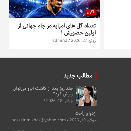
آگهی
تعداد گل های امباپه در جام جهانی از
اولین حضورش !
ژوئن 27, 2026
admin2
مطالب جدید
چند روز بعد از کاشت ابرو می‌توان
ورزش کرد؟
جولای 18, 2026
ازدواج راحت
جولای 10, 2026
hosseinmikhak@yahoo.com