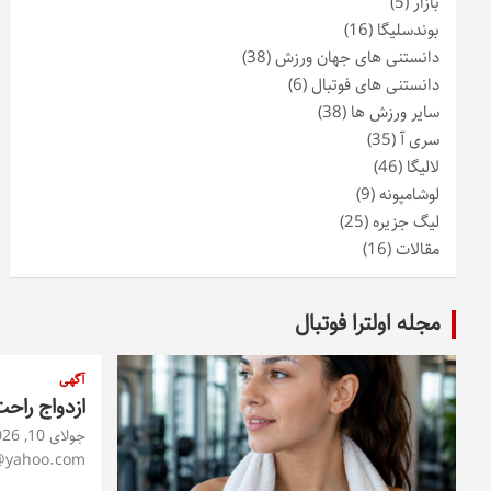
بازار
(5)
بوندسلیگا
(16)
دانستنی های جهان ورزش
(38)
دانستنی های فوتبال
(6)
سایر ورزش ها
(38)
سری آ
(35)
لالیگا
(46)
لوشامپونه
(9)
لیگ جزیره
(25)
مقالات
(16)
مجله اولترا فوتبال
آگهی
ازدواج راح
جولای 10, 2026
@yahoo.com