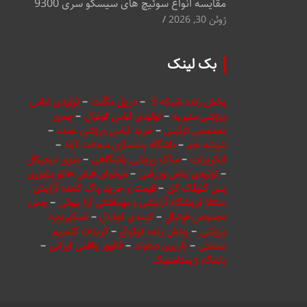
مقایسه انواع سوئیچ های سیسکو سری 9300
ژوئن 30, 2026
بک لینک
پخش زنده شبکه 3
–
دریل مگنت
–
تولیدی لباس
ورزشی منیریه
–
تولیدی لباس فوتبال
–
چمن
مصنوعی تزئینی
–
خرید لباس ورزشی عمده
–
شیشه خم
–
باشگاه بدنسازی سعادت آباد
–
انکربولت
–
ساک ورزشی باشگاهی
–
منوی دیجیتال
–
تولیدی لباس ورزشی
–
میخوای فرش هاتو بشوری
پس کلیلک کن
–
قیمت و خرید پاک کننده آرایش
سنتلا فروشگاه آرایشی و بهداشتی آرا بیوتی
–
چمن
مصنوعی فوتبال
–
کیمدی فوتبال
–
اسکوربورد
ورزشی
–
پخش زنده فوتبال
–
کربنات کلسیم
صنعتی
–
باربری دماوند
–
فالوور واقعی ایرانی
–
باشگاه ژیمناستیک