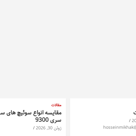
مقالات
ت
مقایسه انواع سوئیچ های س
سری 9300
hosseinmikhak
ژوئن 30, 2026