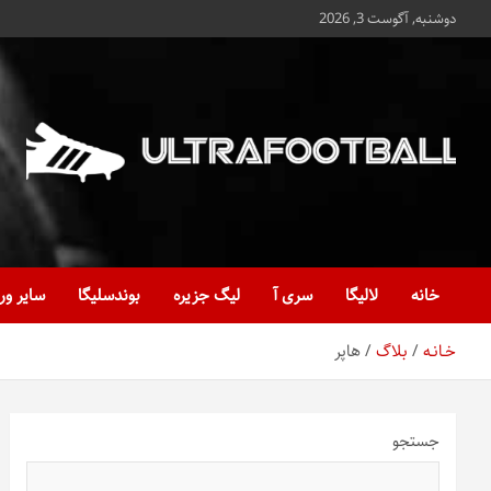
ه
دوشنبه, آگوست 3, 2026
حتوا
روید
Ultrafootball
به روز و به ثانیه با آخرین رویدادهای فوتبالی
خانه
لالیگا
سری آ
لیگ جزیره
بوندسلیگا
سایر ور
خـانـه
بلاگ
هاپر
جستجو