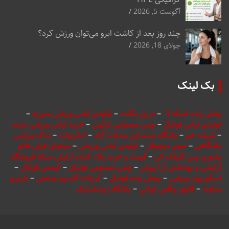
آگوست 5, 2026
چند روز بعد از کاشت ابرو می‌توان ورزش کرد؟
جولای 18, 2026
بک لینک
پخش زنده شبکه 3
–
دریل مگنت
–
تولیدی لباس ورزشی منیریه
–
تولیدی لباس فوتبال
–
چمن مصنوعی تزئینی
–
خرید لباس ورزشی عمده
–
شیشه خم
–
باشگاه بدنسازی سعادت آباد
–
انکربولت
–
ساک ورزشی
باشگاهی
–
منوی دیجیتال
–
تولیدی لباس ورزشی
–
میخوای فرش هاتو
بشوری پس کلیلک کن
–
قیمت و خرید پاک کننده آرایش سنتلا فروشگاه
آرایشی و بهداشتی آرا بیوتی
–
چمن مصنوعی فوتبال
–
کیمدی فوتبال
–
اسکوربورد ورزشی
–
پخش زنده فوتبال
–
کربنات کلسیم صنعتی
–
باربری
دماوند
–
فالوور واقعی ایرانی
–
باشگاه ژیمناستیک