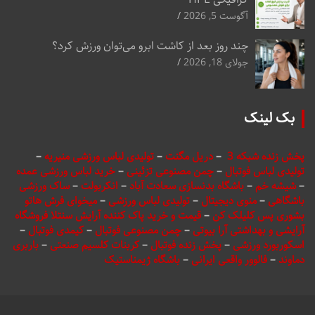
آگوست 5, 2026
چند روز بعد از کاشت ابرو می‌توان ورزش کرد؟
جولای 18, 2026
بک لینک
پخش زنده شبکه 3
–
دریل مگنت
–
تولیدی لباس ورزشی منیریه
–
تولیدی لباس فوتبال
–
چمن مصنوعی تزئینی
–
خرید لباس ورزشی عمده
–
شیشه خم
–
باشگاه بدنسازی سعادت آباد
–
انکربولت
–
ساک ورزشی
باشگاهی
–
منوی دیجیتال
–
تولیدی لباس ورزشی
–
میخوای فرش هاتو
بشوری پس کلیلک کن
–
قیمت و خرید پاک کننده آرایش سنتلا فروشگاه
آرایشی و بهداشتی آرا بیوتی
–
چمن مصنوعی فوتبال
–
کیمدی فوتبال
–
اسکوربورد ورزشی
–
پخش زنده فوتبال
–
کربنات کلسیم صنعتی
–
باربری
دماوند
–
فالوور واقعی ایرانی
–
باشگاه ژیمناستیک