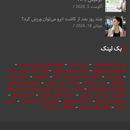
آگوست 5, 2026
چند روز بعد از کاشت ابرو می‌توان ورزش کرد؟
جولای 18, 2026
بک لینک
پخش زنده شبکه 3
–
دریل مگنت
–
تولیدی لباس ورزشی منیریه
–
تولیدی لباس فوتبال
–
چمن مصنوعی تزئینی
–
خرید لباس ورزشی عمده
–
شیشه خم
–
باشگاه بدنسازی سعادت آباد
–
انکربولت
–
ساک ورزشی
باشگاهی
–
منوی دیجیتال
–
تولیدی لباس ورزشی
–
میخوای فرش هاتو
بشوری پس کلیلک کن
–
قیمت و خرید پاک کننده آرایش سنتلا فروشگاه
آرایشی و بهداشتی آرا بیوتی
–
چمن مصنوعی فوتبال
–
کیمدی فوتبال
–
اسکوربورد ورزشی
–
پخش زنده فوتبال
–
کربنات کلسیم صنعتی
–
باربری
دماوند
–
فالوور واقعی ایرانی
–
باشگاه ژیمناستیک