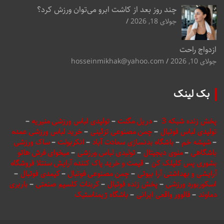
چند روز بعد از کاشت ابرو می‌توان ورزش کرد؟
جولای 18, 2026
ازدواج راحت
جولای 10, 2026
hosseinmikhak@yahoo.com
بک لینک
پخش زنده شبکه 3
–
دریل مگنت
–
تولیدی لباس ورزشی منیریه
–
تولیدی لباس فوتبال
–
چمن مصنوعی تزئینی
–
خرید لباس ورزشی عمده
–
شیشه خم
–
باشگاه بدنسازی سعادت آباد
–
انکربولت
–
ساک ورزشی
باشگاهی
–
منوی دیجیتال
–
تولیدی لباس ورزشی
–
میخوای فرش هاتو
بشوری پس کلیلک کن
–
قیمت و خرید پاک کننده آرایش سنتلا فروشگاه
آرایشی و بهداشتی آرا بیوتی
–
چمن مصنوعی فوتبال
–
کیمدی فوتبال
–
اسکوربورد ورزشی
–
پخش زنده فوتبال
–
کربنات کلسیم صنعتی
–
باربری
دماوند
–
فالوور واقعی ایرانی
–
باشگاه ژیمناستیک