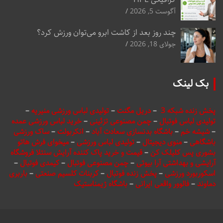
آگوست 5, 2026
چند روز بعد از کاشت ابرو می‌توان ورزش کرد؟
جولای 18, 2026
بک لینک
پخش زنده شبکه 3
–
دریل مگنت
–
تولیدی لباس ورزشی منیریه
–
تولیدی لباس فوتبال
–
چمن مصنوعی تزئینی
–
خرید لباس ورزشی عمده
–
شیشه خم
–
باشگاه بدنسازی سعادت آباد
–
انکربولت
–
ساک ورزشی
باشگاهی
–
منوی دیجیتال
–
تولیدی لباس ورزشی
–
میخوای فرش هاتو
بشوری پس کلیلک کن
–
قیمت و خرید پاک کننده آرایش سنتلا فروشگاه
آرایشی و بهداشتی آرا بیوتی
–
چمن مصنوعی فوتبال
–
کیمدی فوتبال
–
اسکوربورد ورزشی
–
پخش زنده فوتبال
–
کربنات کلسیم صنعتی
–
باربری
دماوند
–
فالوور واقعی ایرانی
–
باشگاه ژیمناستیک