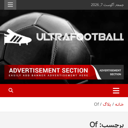
ه
جمعه, آگوست 7, 2026
حتوا
روید
Ultrafootball
به روز و به ثانیه با آخرین رویدادهای فوتبالی
خـانـه
بلاگ
Of
برچسب:
Of