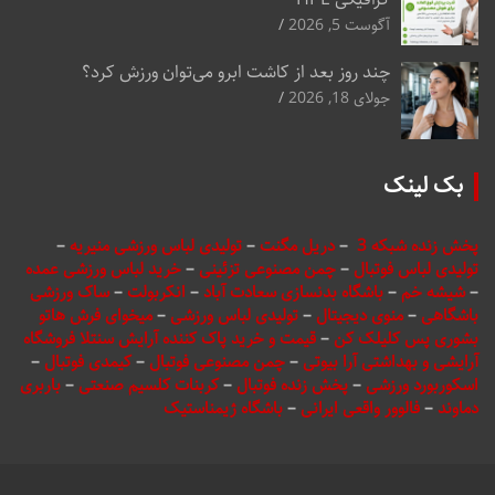
آگوست 5, 2026
چند روز بعد از کاشت ابرو می‌توان ورزش کرد؟
جولای 18, 2026
بک لینک
پخش زنده شبکه 3
–
دریل مگنت
–
تولیدی لباس ورزشی منیریه
–
تولیدی لباس فوتبال
–
چمن مصنوعی تزئینی
–
خرید لباس ورزشی عمده
–
شیشه خم
–
باشگاه بدنسازی سعادت آباد
–
انکربولت
–
ساک ورزشی
باشگاهی
–
منوی دیجیتال
–
تولیدی لباس ورزشی
–
میخوای فرش هاتو
بشوری پس کلیلک کن
–
قیمت و خرید پاک کننده آرایش سنتلا فروشگاه
آرایشی و بهداشتی آرا بیوتی
–
چمن مصنوعی فوتبال
–
کیمدی فوتبال
–
اسکوربورد ورزشی
–
پخش زنده فوتبال
–
کربنات کلسیم صنعتی
–
باربری
دماوند
–
فالوور واقعی ایرانی
–
باشگاه ژیمناستیک