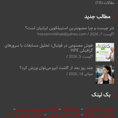
مقالات
(16)
مطالب جدید
تتر چیست و چرا محبوبترین استیبلکوین ایرانیان است؟
آگوست 7, 2026
hosseinmikhak@yahoo.com
هوش مصنوعی در فوتبال؛ تحلیل مسابقات با سرورهای
گرافیکی HPE
آگوست 5, 2026
چند روز بعد از کاشت ابرو می‌توان ورزش کرد؟
جولای 18, 2026
بک لینک
پخش زنده شبکه 3
–
دریل مگنت
–
تولیدی لباس ورزشی منیریه
–
تولیدی لباس فوتبال
–
چمن مصنوعی تزئینی
–
خرید لباس ورزشی عمده