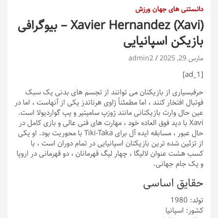
دانستنی های جهان ورزش
Xavier Hernandez (Xavi) – بیوگرافی
بازیکن اسپانیایی
مارس 29, 2025
admin2
[ad_1]
حرف
بسیاری از بازیکنان می توانند از تجسم های بدنی یک سبک
فوتبال افتخار کنند ، اما مطمئناً ژاوی هرناندز یکی از آنهاست ، اما در
عین حال وارث بازیکنانی مانند ژوزپ سامیتیر و پپ گواردیولا است.
Xavi با دید فوق العاده خود ، مهارت های فنی عالی و بازی کامل در
حال عبور ، مسابقه ایده آل برای Tiki-Taka با محوریت بود. او یکی
از تزئین شده ترین بازیکنان اسپانیایی در تمام دوران است ، با
کسب هشت عنوان لالیگا ، چهار لیگ قهرمانان ، دو قهرمانی در اروپا
و یک جام جهانی.
حقایق اساسی
تولد: 1980
کشور: اسپانیا