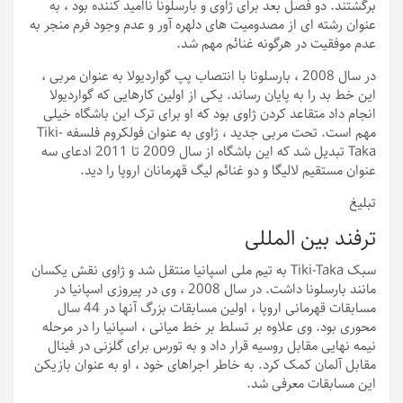
برگشتند. دو فصل بعد برای ژاوی و بارسلونا ناامید کننده بود ، به
عنوان رشته ای از مصدومیت های دلهره آور و عدم وجود فرم منجر به
عدم موفقیت در هرگونه غنائم مهم شد.
در سال 2008 ، بارسلونا با انتصاب پپ گواردیولا به عنوان مربی ،
این خط بد را به پایان رساند. یکی از اولین کارهایی که گواردیولا
انجام داد متقاعد کردن ژاوی بود که او برای ترک این باشگاه خیلی
مهم است. تحت مربی جدید ، ژاوی به عنوان فولکروم فلسفه Tiki-
Taka تبدیل شد که این باشگاه از سال 2009 تا 2011 ادعای سه
عنوان مستقیم لالیگا و دو غنائم لیگ قهرمانان اروپا را دید.
تبلیغ
ترفند بین المللی
سبک Tiki-Taka به تیم ملی اسپانیا منتقل شد و ژاوی نقش یکسان
مانند بارسلونا داشت. در سال 2008 ، وی در پیروزی اسپانیا در
مسابقات قهرمانی اروپا ، اولین مسابقات بزرگ آنها در 44 سال
محوری بود. وی علاوه بر تسلط بر خط میانی ، اسپانیا را در مرحله
نیمه نهایی مقابل روسیه قرار داد و به تورس برای گلزنی در فینال
مقابل آلمان کمک کرد. به خاطر اجراهای خود ، او به عنوان بازیکن
این مسابقات معرفی شد.