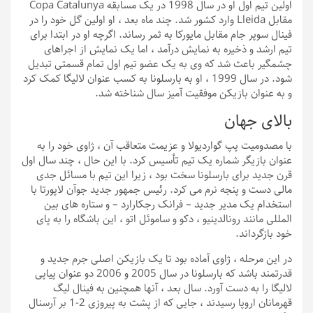
اولین تیم اول او در سال 1998 در یک مسابقه Copa Catalunya
مقابل Lleida وارد کشور شد. چند ماه بعد ، او اولین گل خود را در
فینال سوپر جام مقابل مایورکا به ثمر رساند. اگرچه او در ابتدا برای
تیم ارشد و ذخیره به نمایش درآمد ، اما یک نمایش از اجراهای
چشمگیر باعث شد که وی به یک عضو تیم اول تمام قسمتی تبدیل
شود. در سال 1999 ، او به بارسلونا به کسب عنوان لالیگا کمک کرد
و به عنوان بازیکن موفقیت آمیز سال شناخته شد.
بالای جهان
با مصدومیت پپ گواردیولا و عزیمت متعاقب آن ، ژاوی خود را به
عنوان بازیگر شماره یک تیم تأسیس کرد. با این حال ، چند سال اول
قرن جدید برای بارسلونا سخت بود ، زیرا این تیم با مسائل جدی
مالی دست و پنجه نرم می کرد. رئیس جمهور جدید جوآن لاپورتا با
استخدام یک مدیر جدید – فرانک رجکارارد – و ستاره های بین
المللی مانند رونالدینیو ، دکو و ساموئل اتو ، این باشگاه را به پای
خود بازگرداند.
در این مرحله ، ژاوی آماده بود تا یک بازیکن اصلی جرم جدید و
قدرتمند باشد که بارسلونا در سال 2005 و 2006 دو عنوان پیاپی
لالیگا را به دست آورد. سال بعد ، آنها همچنین به فینال لیگ
قهرمانان اروپا رسیدند ، جایی که از پشت به پیروزی 2-1 بر آرسنال