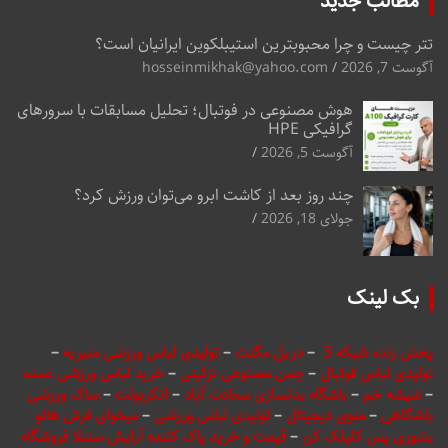
مطالب جدید
تتر چیست و چرا محبوبترین استیبلکوین ایرانیان است؟
آگوست 7, 2026
hosseinmikhak@yahoo.com
هوش مصنوعی در فوتبال؛ تحلیل مسابقات با سرورهای
گرافیکی HPE
آگوست 5, 2026
چند روز بعد از کاشت ابرو می‌توان ورزش کرد؟
جولای 18, 2026
بک لینک
پخش زنده شبکه 3
–
دریل مگنت
–
تولیدی لباس ورزشی منیریه
–
تولیدی لباس فوتبال
–
چمن مصنوعی تزئینی
–
خرید لباس ورزشی عمده
–
شیشه خم
–
باشگاه بدنسازی سعادت آباد
–
انکربولت
–
ساک ورزشی
باشگاهی
–
منوی دیجیتال
–
تولیدی لباس ورزشی
–
میخوای فرش هاتو
بشوری پس کلیلک کن
–
قیمت و خرید پاک کننده آرایش سنتلا فروشگاه