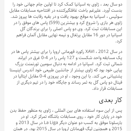
دو سال بعد ، ژاوی به اسپانیا کمک کرد تا اولین جام جهانی خود را
بدست آورد. علیرغم باخت غافلگیرکننده در افتتاحیه مسابقات مقابل
سوئیس ، اسپانیا به موقع بهبود یافت و در بقیه رقابت ها پیروز شد.
ژاوی هر بازی را شروع کرد و بیشترین (599) پاس های موفق را در
این مسابقات ثبت کرد. وی دو پاس اصلی را برای برندگان گل
اسپانیا در دور 16 مقابل پرتغال و نیمه نهایی مقابل آلمان فراهم
کرد.
در سال 2012 ، XAVI رکورد قهرمانی اروپا را برای بیشتر پاس ها در
یک مسابقه واحد شکست و 127 پاس را در 4-0 غرق در ایرلند
شمالی ثبت کرد. اسپانیا در ادامه به دنبال سومین تورنمنت بزرگ
پیاپی خود بود که ژاوی بیشتر از جانشین طبیعی خود آندرس اینیستا
پشتیبانی می کند. با این وجود ، او در پیروزی 4-0 مقابل ایتالیا در
فینال دو پاس گل به ثمر رساند و جایگاه خود را در تیم دیگری از
مسابقات قرار داد.
کار بعدی
پس از این سوء استفاده های بین المللی ، ژاوی به منظور حفظ بدن
خود در پایان کار خود ، روی مسابقات باشگاه تمرکز کرد. او در
بارسلونا موفق به کسب دو عنوان دیگر La Liga در سال 2013 و
2015 و همچنین لیگ قهرمانان اروپا در سال 2015 بود. در همان