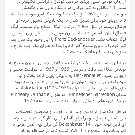
از زمان کودکی بسیار پرشور در مورد فوتبال ، فرانتس بکنباوئر در
سنین 14 سالگی به تیم جوانان در باشگاه بایرن در زادگاهش
پیوست و در سال 1961 از موقعیت فروشنده کارآموز خود استعفا داد
تا به رویای خود برای تبدیل شدن به یک بازیکن مشهور حرفه ای
فوتبال برسد. در سال 1963 ، بوندس لیگا ، سطح برتر سیستم لیگ
فوتبال آلمان تأسیس شد ، اما بایرن مونیخ در آن سال برای بوندس
لیگا انتخاب نشد. Franz Beckenbauer با این وجود یک سال بعد
تیم خود را با بایرن مونیخ آغاز کرد و ابتدا به عنوان یک چپ خارج و
به زودی به عنوان هافبک خدمت کرد.
در اولین فصل حضور خود در لیگ منطقه ای جنوبی ، بایرن مونیخ به
بوندس لیگا ارتقا یافت و در سال 1966 و 1967 به موفقیت محلی و
اروپایی رسید. Beckenbauer به کاپیتان بایرن ارتقا یافت و تیم
خود را به پیروزی چهار عنوان قهرمانی اروپایی و همچنین سه دوره
بازی های آیزین آلمانی با عنوان Aslociation (1973-1976) به
عنوان Pinneacher Sacrection ، به عنوان Pinneary Outnacle
در یک دوره های قهرمانی اروپایی به دست آورد. دهه 1970.
در طی یک سال از اولین اولین بازی خود ، او همچنین تحصیلات
بین المللی فوتبال خود را برای آلمان غربی آغاز کرد. در طول حرفه
ای قابل توجه خود ، Bekenbauer 14 گل برای تیم آلمان غربی به
ثمر رساند و در مجموع 103 کلاه کسب کرد. در مسابقه به یاد