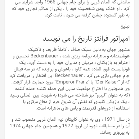
ماندنی که آلمان غربی را برای جام جهانی 1966 واجد شرایط می
کرد ، او خنک بودن شخصیت خود را ، یکی از علائم تجاری خود که
به طور گسترده جشن گرفته می شود ، ثابت کرد.
تبلیغ
امپراتور فرانتز تاریخ را می نویسد
مشهور جهان به دلیل سبک صاف ، کاملاً ظریف و تاکتیک
هوشمندانه و ماهرانه برنامه ریزی شده ، Beckenbauer تحسین و
احترام به بازیکنان ، مربیان و مدیران خود را به دست آورد. یک
فوتبالیست فوق العاده همه کاره ، باهوش و برازنده که در سه فینال
جام جهانی بازی می کرد ، Beckenhauer این افتخار را دریافت کرد
که از “Der Kaiser” یا “Emperor Franz” مورد حمایت قرار گرفت.
وی همچنین با اختراع موقعیت مدرن این حمله کننده حمله کننده
(که به عنوان “لیبرو” نیز شناخته می شود) به شهرت بین المللی رسید
، یک بازیکن کلیدی که نقش آن شروع جرم از دفاع مرکزی با
استفاده از دورهای قدرتمند و پاس های ماهرانه است.
در سال 1971 ، وی به عنوان کاپیتان تیم آلمان غربی منصوب شد و
آن را در مسابقات قهرمانی اروپا 1972 و همچنین جام جهانی 1974
به پیروزی رساند.