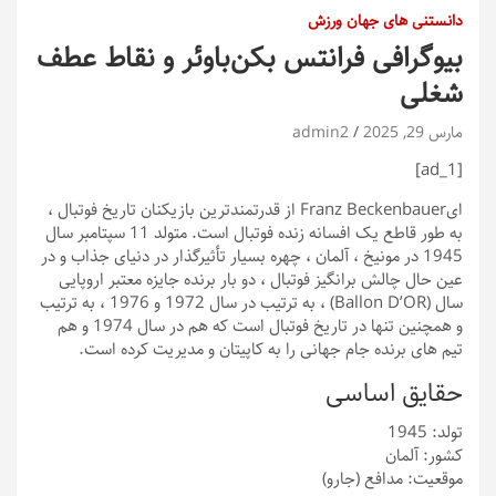
دانستنی های جهان ورزش
بیوگرافی فرانتس بکن‌باوئر و نقاط عطف
شغلی
مارس 29, 2025
admin2
[ad_1]
ای
Franz Beckenbauer از قدرتمندترین بازیکنان تاریخ فوتبال ،
به طور قاطع یک افسانه زنده فوتبال است. متولد 11 سپتامبر سال
1945 در مونیخ ، آلمان ، چهره بسیار تأثیرگذار در دنیای جذاب و در
عین حال چالش برانگیز فوتبال ، دو بار برنده جایزه معتبر اروپایی
سال (Ballon D’OR) ، به ترتیب در سال 1972 و 1976 ، به ترتیب
و همچنین تنها در تاریخ فوتبال است که هم در سال 1974 و هم
تیم های برنده جام جهانی را به کاپیتان و مدیریت کرده است.
حقایق اساسی
تولد: 1945
کشور: آلمان
موقعیت: مدافع (جارو)