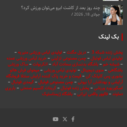
چند روز بعد از کاشت ابرو می‌توان ورزش کرد؟
جولای 18, 2026
بک لینک
پخش زنده شبکه 3
–
دریل مگنت
–
تولیدی لباس ورزشی منیریه
–
تولیدی لباس فوتبال
–
چمن مصنوعی تزئینی
–
خرید لباس ورزشی عمده
–
شیشه خم
–
باشگاه بدنسازی سعادت آباد
–
انکربولت
–
ساک ورزشی
باشگاهی
–
منوی دیجیتال
–
تولیدی لباس ورزشی
–
میخوای فرش هاتو
بشوری پس کلیلک کن
–
قیمت و خرید پاک کننده آرایش سنتلا فروشگاه
آرایشی و بهداشتی آرا بیوتی
–
چمن مصنوعی فوتبال
–
کیمدی فوتبال
–
اسکوربورد ورزشی
–
پخش زنده فوتبال
–
کربنات کلسیم صنعتی
–
باربری
دماوند
–
فالوور واقعی ایرانی
–
باشگاه ژیمناستیک