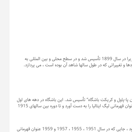
IC میلان یکی از برجسته ترین باشگاه های تاریخ فوتبال ایتالیا است ، زیرا در سال 1899 تأسیس شد و در سطح محلی و بین المللی به
ا و تغییراتی که در طول سالها شاهد آن بوده است ، می پردازد.
 عنوان “میلان پا-پاول و کریکت باشگاه” تأسیس شد. این باشگاه در دهه های اول
تأسیس خود به موفقیت های بزرگی دست یافت ، زیرا در سال 1901 عنوان قهرمانی لیگ ایتالیا را به دست آورد و تا دوره بین سالهای 1915
دوره بین دهه 1950 شاهد درخشش به عنوان میلان در صحنه محلی بود ، جایی که در سال 1951 ، 1955 ، 1957 و 1959 عنوان قهرمانی