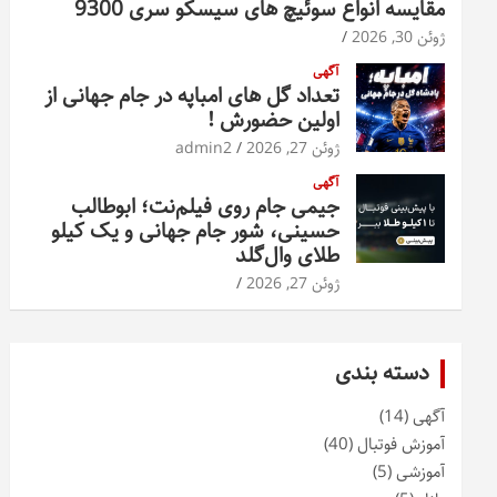
مقایسه انواع سوئیچ های سیسکو سری 9300
ژوئن 30, 2026
آگهی
تعداد گل های امباپه در جام جهانی از
اولین حضورش !
ژوئن 27, 2026
admin2
آگهی
جیمی جام روی فیلم‌نت؛ ابوطالب
حسینی، شور جام جهانی و یک کیلو
طلای وال‌گلد
ژوئن 27, 2026
دسته بندی
آگهی
(14)
آموزش فوتبال
(40)
آموزشی
(5)