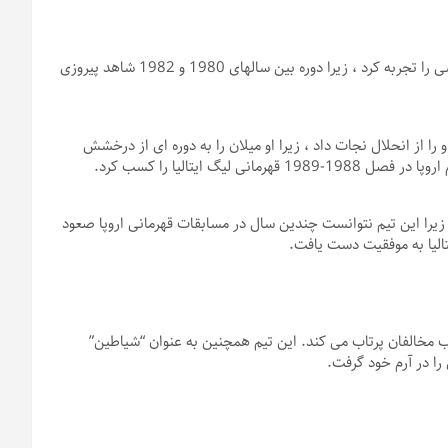
ASI میلان در دهه 1970 دوره ای از مشارکت در مشکلات اداری و ورزشی را تجربه کرد ، زیرا دوره بین سالهای 1980 و 1982 شاهد پیروزی
د و او را از انحلال نجات داد ، زیرا او میلان را به دوره ای از درخشش
2 و 2019 شاهد کاهش عملکرد ASI میلان بود ، زیرا این تیم نتوانست چندین سال در مسابقات قهرمانی اروپا صعود
 در قلب مخالفان پرتاب می کند. این تیم همچنین به عنوان “شیاطین”
ا در آرم خود گرفت.