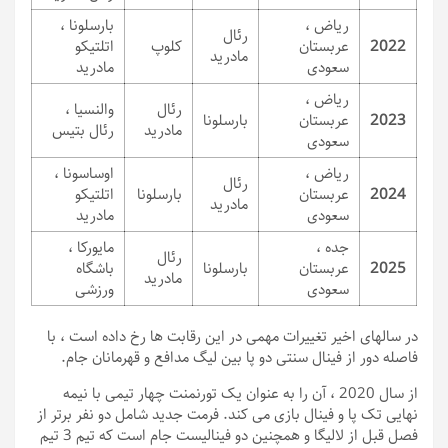
ریاض ،
بارسلونا ،
رئال
2022
عربستان
کلوپ
اتلتیکو
مادرید
سعودی
مادرید
ریاض ،
رئال
والنسیا ،
2023
عربستان
بارسلونا
مادرید
رئال بتیس
سعودی
ریاض ،
اوساسونا ،
رئال
2024
عربستان
بارسلونا
اتلتیکو
مادرید
سعودی
مادرید
جده ،
مایورکا ،
رئال
2025
عربستان
بارسلونا
باشگاه
مادرید
سعودی
ورزشی
در سالهای اخیر تغییرات مهمی در این رقابت ها رخ داده است ، با
فاصله دور از فینال سنتی دو پا بین لیگ مدافع و قهرمانان جام.
از سال 2020 ، آن را به عنوان یک تورنمنت چهار تیمی با نیمه
نهایی تک پا و فینال بازی می کند. فرمت جدید شامل دو نفر برتر از
فصل قبل از لالیگا و همچنین دو فینالیست جام است که تیم 3 تیم