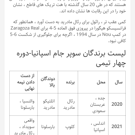
هستند که در طی 20 سال گذشته با هت تریک های قاطع ، نشان
خود را در این رقابت ها نشان داده اند.
کمی عقب تر ، رائول برای رئال مادرید به دست آورد ، همانطور که
فرانسیسکو هیگورا در پیروزی فوق العاده 5-4 برای Zaragoza Real
در کمپ Nou در سال 1994 ، اگرچه برای جلوگیری از شکست 6-5
کافی نبود.
لیست برندگان سوپر جام اسپانیا-دوره
چهار تیمی
از دست
دوندگان
سال
محل
برنده
دادن نیمه
بالا
نهایی
جده ،
رئال
اتلتیکو
والنسیا ،
2020
عربستان
مادرید
مادرید
بارسلونا
سعودی
واقعی
اندلس ،
2021
کلوپ
بارسلونا
سویداد ،
اسپانیا
رئال مادرید