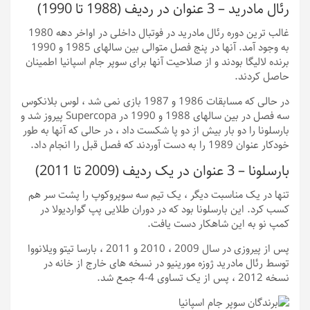
رئال مادرید – 3 عنوان در ردیف (1988 تا 1990)
غالب ترین دوره رئال مادرید در فوتبال داخلی در اواخر دهه 1980
به وجود آمد. آنها در پنج فصل متوالی بین سالهای 1985 و 1990
برنده لالیگا بودند و از صلاحیت آنها برای سوپر جام اسپانیا اطمینان
حاصل کردند.
در حالی که مسابقات 1986 و 1987 بازی نمی شد ، لوس بلانکوس
سه فصل در بین سالهای 1988 و 1990 در Supercopa پیروز شد و
بارسلونا را دو بار بیش از دو پا شکست داد ، در حالی که آنها به طور
خودکار عنوان 1989 را به دست آوردند که فصل قبل را انجام داد.
بارسلونا – 3 عنوان در یک ردیف (2009 تا 2011)
تنها در یک مناسبت دیگر ، یک تیم سه سوپروکوپ را پشت سر هم
کسب کرد. این بارسلونا بود که در دوران طلایی پپ گواردیولا در
کمپ نو به این شاهکار دست یافت.
پس از پیروزی در سال 2009 ، 2010 و 2011 ، بارسا تیتو ویلانووا
توسط رئال مادرید ژوزه مورینیو در نسخه های خارج از خانه در
نسخه 2012 ، پس از یک تساوی 4-4 جمع شد.