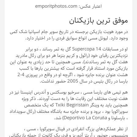
اعتبار عکس: emporitphotos.com
موفق ترین بازیکنان
در مورد هویت بازیکن برجسته در تاریخ سوپر جام اسپانیا شک کمی
وجود دارد. لیونل مسی انواع سوابق فردی را در اختیار دارد.
او در مسابقات Supercopa 14 گل به ثمر رساند ، دو برابر
نزدیکترین رقبای خود (رائول و کریم بنزما هر دو برای رئال مادرید
هفت گل به ثمر رساندند). مسی همچنین تا حد زیادی به عنوان این
بازیکن مورد استناد قرار گرفته است که بیشترین بارها با کسب
هشت عنوان برنده جایزه شود ، اگرچه او در واقع در پیروزی 4-2
بارسا در رئال بتیس در سال 2005 حضور نداشت.
هم تیمی های بارسا مسی ، سرخیو بوسکتس و آندرس اینیستا نیز در
هفت نوبت مختلف این رقابت ها را به دست آوردند. ذکر ویژه
همچنین باید به وینگر Txiki Begiristain که یک متخصص
سوپراکوپا بود ، برود و برنده جایزه سه باشگاه مختلف (رئال سویداداد
، بارسلونا و Deportivo La Coruña) شد.
از نظر عملکردهای بزرگ انفرادی در فینال سوپرکوپا ، مسی ،
وینیسیوس جونیور ، آریتز آدوریز و فردریک کانوت از جمله بازیکنانی