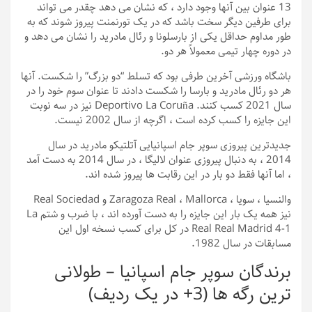
13 عنوان بین آنها وجود دارد ، که نشان می دهد چقدر می تواند
برای طرفین دیگر سخت باشد که در یک تورنمنت پیروز شوند که به
طور مداوم حداقل یکی از بارسلونا و رئال مادرید را نشان می دهد و
در دوره چهار تیمی معمولاً هر دو.
باشگاه ورزشی آخرین طرفی بود که تسلط “دو بزرگ” را شکست. آنها
هر دو رئال مادرید و بارسا را ​​شکست دادند تا عنوان سوم خود را در
سال 2021 کسب کنند. Deportivo La Coruña نیز در سه نوبت
این جایزه را کسب کرده است ، اگرچه از سال 2002 نیست.
جدیدترین پیروزی سوپر جام اسپانیایی آتلتیکو مادرید در سال
2014 ، به دنبال پیروزی عنوان لالیگا ، در سال 2014 به دست آمد
، اما آنها فقط دو بار در این رقابت ها پیروز شده اند.
والنسیا ، سویا ، Zaragoza Real ، Mallorca و Real Sociedad
نیز همه یک بار این جایزه را به دست آورده اند ، با ضرب و شتم La
Real Real Madrid 4-1 در کل برای کسب نسخه اول این
مسابقات در سال 1982.
برندگان سوپر جام اسپانیا – طولانی
ترین رگه ها (3+ در یک ردیف)