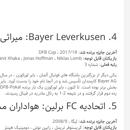
4. Bayer Leverkusen: میراثی که ریشه در تاریخ دارد
آخرین جایزه برنده شد
: DFB Cup ، 2017/18
بازیکنان قابل توجه
: Lukas Hradecky ، Granit Xhaka ، Jonas Hoffman ، Niklas Lomb
رتبه فعلی
: شماره 3
رده دوم قرار گرفتند و در نتیجه 2-1 به رئال مادرید در فینال رسیدند.
5. اتحادیه FC برلین: هواداران مشتاق ، پیروزی های تاریخی
آخرین جایزه برنده شد
: لیگا ، 2008/9
بازیکنان قابل توجه
: کریستوفر تریمل ، رابین نوش ، دومینیک هینتز