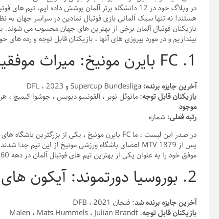
در وبلاگ خود در 12 دانشگاه برتر آلمان پوشش داده ایم. تی
هستند! نه تنها سبک آلمانی بازی فوتبال نمادین در سراسر جهان به نظر
بازیکنان فوتبال آلمان برخی از بهترین های جهان محسوب می شوند. بنابر
بیندازیم و در مورد پیروزی های آنها ، بازیکنان قابل توجه و رده های
1. FC بایرن مونیخ: میراث موفقیت
آخرین جایزه برنده:
Supercup Bundesliga و DFL ، 2023
بازیکنان قابل توجه
: مانوئل نویر ، آلفونسو دیویس ، جوشوا کیمیچ ، هر
موجود
رتبه فعلی
: شماره
موفق خود را به عنوان یکی از بهترین تیم های فوتبال آلمان در دهه 1960 و 1970 آغاز کرد.
2. بوروسیا دورتموند: آیکون های فوتبال آلمان
آخرین جایزه برنده شد
: فنجان DFB ، 2021
بازیکنان قابل توجه
: Malen ، Mats Hummels ، Julian Brandt