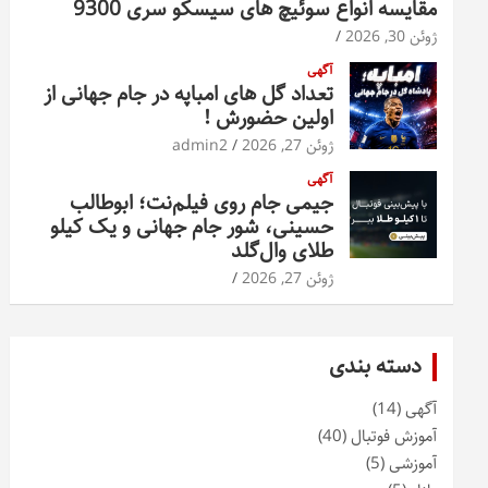
مقایسه انواع سوئیچ های سیسکو سری 9300
ژوئن 30, 2026
آگهی
تعداد گل های امباپه در جام جهانی از
اولین حضورش !
ژوئن 27, 2026
admin2
آگهی
جیمی جام روی فیلم‌نت؛ ابوطالب
حسینی، شور جام جهانی و یک کیلو
طلای وال‌گلد
ژوئن 27, 2026
دسته بندی
آگهی
(14)
آموزش فوتبال
(40)
آموزشی
(5)