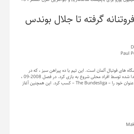
VFL: از آغاز فروتنانه گرفته تا جلال بوندس
الب ترین باشگاه های فوتبال آلمان است. این تیم با ده پیراهن سبز ، که در
دسترس بودند ، همراه با شورت های دوخته شده از ملافه های سفید اهدا شده توسط افراد محلی شروع به بازی کرد. در فصل 2008-09 ،
VFL Wolfsburg با شکست دادن Werder Bremen 5-1 ، بزرگترین عنوان خود را – The Bundesliga – کسب کرد. این همچنین آغاز