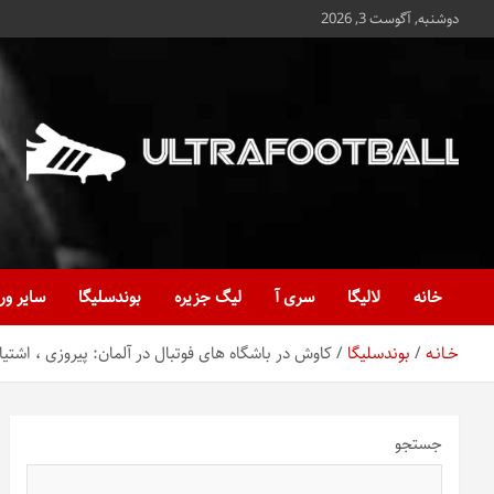
ه
دوشنبه, آگوست 3, 2026
حتوا
روید
Ultrafootball
به روز و به ثانیه با آخرین رویدادهای فوتبالی
خانه
لالیگا
سری آ
لیگ جزیره
بوندسلیگا
سایر ور
خـانـه
بوندسلیگا
کاوش در باشگاه های فوتبال در آلمان: پیروزی ، اشتیا
جستجو