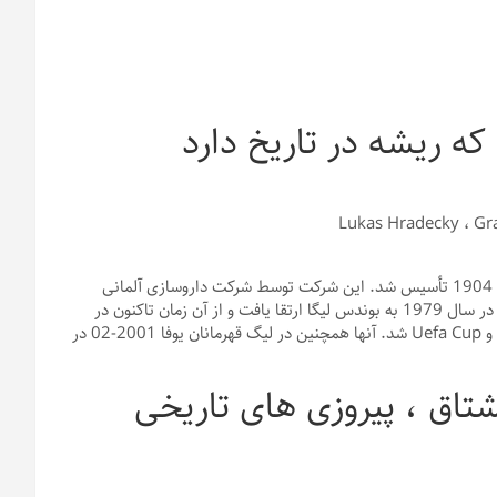
یکی دیگر از بزرگترین باشگاه های فوتبال آلمان ، بایر لورکوزن ، در سال 1904 تأسیس شد. این شرکت توسط شرکت داروسازی آلمانی
Bayer AG کارمندان تأسیس شد و در آنجا نام خود را بدست آورد. بایر در سال 1979 به بوندس لیگا ارتقا یافت و از آن زمان تاکنون در
بخش برتر بوده است. تا کنون ، بایر لورکوزن یک بار برنده DFB-Pokal و Uefa Cup شد. آنها همچنین در لیگ قهرمانان یوفا 2001-02 در