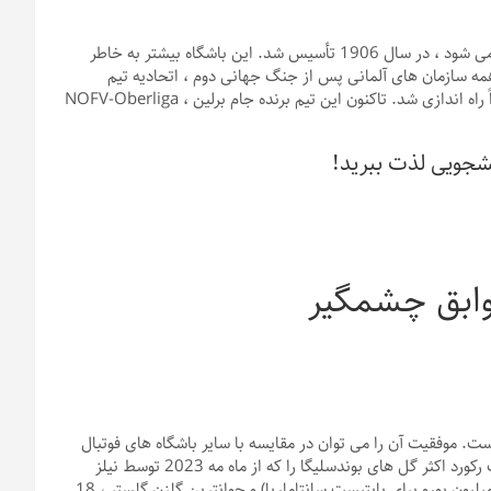
FC Union Berlin که به عنوان یکی از باشگاه های فرقه اروپا شناخته می شود ، در سال 1906 تأسیس شد. این باشگاه بیشتر به خاطر
ه سازمان های آلمانی پس از جنگ جهانی دوم ، اتحادیه تیم
Oberschöneweide به عنوان اتحادیه FC برلین در سال 1966 مجدداً راه اندازی شد. تاکنون این تیم برنده جام برلین ، NOFV-Oberliga
نشجویی لذت ببرید!
ست. موفقیت آن را می توان در مقایسه با سایر باشگاه های فوتبال
آلمان متوسط ​​نامید ، اما چندین رکورد چشمگیر به نام خود دارد. فریبرگ رکورد اکثر گل های بوندسلیگا را که از ماه مه 2023 توسط نیلز
پیترسن به ثمر رسانده است ، بالاترین هزینه انتقال پرداخت شده (10 میلیون یورو برای باپتیست سانتاماریا) و جوانترین گلزن گلستر ، 18