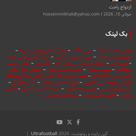
ازدواج راحت
جولای 10, 2026
hosseinmikhak@yahoo.com
بک لینک
پخش زنده شبکه 3
–
دریل مگنت
–
تولیدی لباس ورزشی منیریه
–
تولیدی لباس فوتبال
–
چمن مصنوعی تزئینی
–
خرید لباس ورزشی عمده
–
شیشه خم
–
باشگاه بدنسازی سعادت آباد
–
انکربولت
–
ساک ورزشی
باشگاهی
–
منوی دیجیتال
–
تولیدی لباس ورزشی
–
میخوای فرش هاتو
بشوری پس کلیلک کن
–
قیمت و خرید پاک کننده آرایش سنتلا فروشگاه
آرایشی و بهداشتی آرا بیوتی
–
چمن مصنوعی فوتبال
–
کیمدی فوتبال
–
اسکوربورد ورزشی
–
پخش زنده فوتبال
–
کربنات کلسیم صنعتی
–
باربری
دماوند
–
فالوور واقعی ایرانی
–
باشگاه ژیمناستیک
کپی رایت و رونوشت: 2026
Ultrafootball