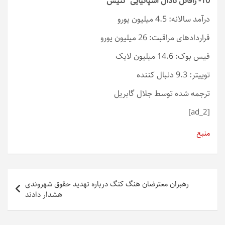
10- رافائل نادال اسپانیایی “تنیس”
درآمد سالانه: 4.5 میلیون یورو
قراردادهای مراقبت: 26 میلیون یورو
فیس بوک: 14.6 میلیون لایک
توییتر: 9.3 دنبال کننده
ترجمه شده توسط جلال گابریل
[ad_2]
منبع
راهبری
رهبران معترضان هنگ کنگ درباره تهدید حقوق شهروندی
نوشته
هشدار دادند