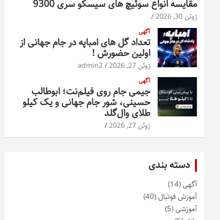
مقایسه انواع سوئیچ های سیسکو سری 9300
ژوئن 30, 2026
آگهی
تعداد گل های امباپه در جام جهانی از
اولین حضورش !
ژوئن 27, 2026
admin2
آگهی
جیمی جام روی فیلم‌نت؛ ابوطالب
حسینی، شور جام جهانی و یک کیلو
طلای وال‌گلد
ژوئن 27, 2026
دسته بندی
آگهی
(14)
آموزش فوتبال
(40)
آموزشی
(5)