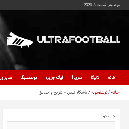
ه
دوشنبه, آگوست 3, 2026
حتوا
روید
Ultrafootball
به روز و به ثانیه با آخرین رویدادهای فوتبالی
خانه
لالیگا
سری آ
لیگ جزیره
بوندسلیگا
سایر ور
خـانـه
لوشامپونه
باشگاه نیس – تاریخ و حقایق
جستجو