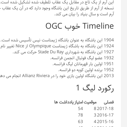
نسخه از آرم از طریق تاریخ این باشگاه وجود دارد که در آن یک عقاب
آرم است و سال بنیاد را بیان می کند.
Timeline خوب OGC
1904
این باشگاه به عنوان باشگاه ژیمناست نیس تأسیس شده است.
1924
این باشگاه به باشگاه ژیمناست Olympique از Nice تغییر نام داده است.
1927
این باشگاه به شهرداری Stade Du Ray حرکت می کند.
1932
عضو لیگ فوتبال انجمن فرانسه.
1951
اولین بار قهرمانان لیگ فرانسه.
1952
برنده اولین کوپه دو فرانسه.
2013
این باشگاه اولین بازی خود را در Allianz Riviera انجام می دهد.
رکورد لیگ 1
فصلی
موقعیت
امتیاز
یادداشت ها
54
8
2017-18
78
3
2016-17
63
4
2015-16