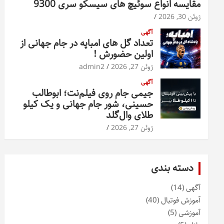
مقایسه انواع سوئیچ های سیسکو سری 9300
ژوئن 30, 2026
آگهی
تعداد گل های امباپه در جام جهانی از
اولین حضورش !
ژوئن 27, 2026
admin2
آگهی
جیمی جام روی فیلم‌نت؛ ابوطالب
حسینی، شور جام جهانی و یک کیلو
طلای وال‌گلد
ژوئن 27, 2026
دسته بندی
آگهی
(14)
آموزش فوتبال
(40)
آموزشی
(5)