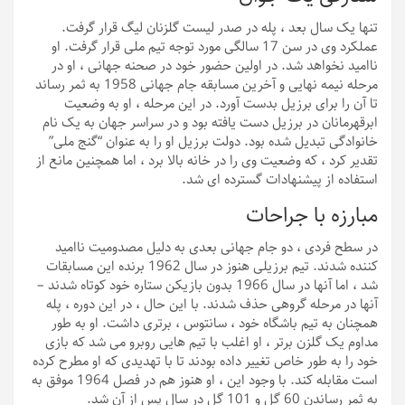
تنها یک سال بعد ، پله در صدر لیست گلزنان لیگ قرار گرفت.
عملکرد وی در سن 17 سالگی مورد توجه تیم ملی قرار گرفت. او
ناامید نخواهد شد. در اولین حضور خود در صحنه جهانی ، او در
مرحله نیمه نهایی و آخرین مسابقه جام جهانی 1958 به ثمر رساند
تا آن را برای برزیل بدست آورد. در این مرحله ، او به وضعیت
ابرقهرمانان در برزیل دست یافته بود و در سراسر جهان به یک نام
خانوادگی تبدیل شده بود. دولت برزیل او را به عنوان “گنج ملی”
تقدیر کرد ، که وضعیت وی را در خانه بالا برد ، اما همچنین مانع از
استفاده از پیشنهادات گسترده ای شد.
مبارزه با جراحات
در سطح فردی ، دو جام جهانی بعدی به دلیل مصدومیت ناامید
کننده شدند. تیم برزیلی هنوز در سال 1962 برنده این مسابقات
شد ، اما آنها در سال 1966 بدون بازیکن ستاره خود کوتاه شدند –
آنها در مرحله گروهی حذف شدند. با این حال ، در این دوره ، پله
همچنان به تیم باشگاه خود ، سانتوس ، برتری داشت. او به طور
مداوم یک گلزن برتر ، او اغلب با تیم هایی روبرو می شد که بازی
خود را به طور خاص تغییر داده بودند تا با تهدیدی که او مطرح کرده
است مقابله کند. با وجود این ، او هنوز هم در فصل 1964 موفق به
به ثمر رساندن 60 گل و 101 گل در سال پس از آن شد.