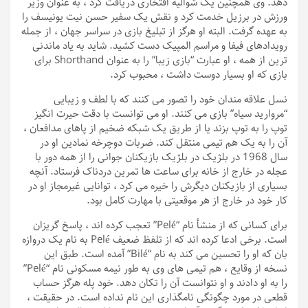
دهد. وی همچنین یک شوالیه افتخاری دریافت کرد ، به عنوان وزیر
ورزش در برزیل خدمت کرد و نقش یک سفیر حسن نیت یونیسف را
به عهده گرفت. البته او هرگز از تبلیغ بازی در سراسر جهان ، از جمله
رویدادهای فیفا و مراسم المپیک دست کشید. شاید به یاد ماندنی
ترین از همه ، او عبارت “بازی زیبا” را به عنوان Shorthand برای
بازی که او بسیار دوست داشت ، محبوب کرد.
نسل علاقه مندان خود را تصور می کنند که با لطف و زیبایی
“مروارید سیاه” بازی می کنند. او می توانست با دقت حیرت انگیز
توپ را به توپ بزند یا از طریق یک شبکه ضخیم از پاهای مدافعان ،
آن را به یک هم تیمی منتقل کند. ضربات دوچرخه نمادین او در
سال 1968 در بلژیک در بلژیک بازیکنان جوانی را از همه دور با
عجله در خارج از خانه برای ساعت ها تمرین دردناک فرستاد. آنچه
بسیاری از بازیکنان دیگرش را خیره می کرد ، توانایی غیرمجاز او در
کار خود در خارج از هر موقعیتی با مهارت کامل بود.
برای کسانی که از منشأ نام “Pelé” تعجب کرده اند ، پاسخ گریزان
است. برخی ادعا کرده اند که از تلفظ ضعیف Pelé به نام یک دروازه
بان که او را تحسین می کند به نام “Bilé” آمده است. طبق این
نسخه از وقایع ، هم تیمی های وی به طور نیمه مسکونی نام “Pelé”
را به او دادند و او نتوانست آن را تکان دهد. خود پله هرگز حساب
قطعی در مورد چگونگی نامگذاری این نام نداده است. در حقیقت ،