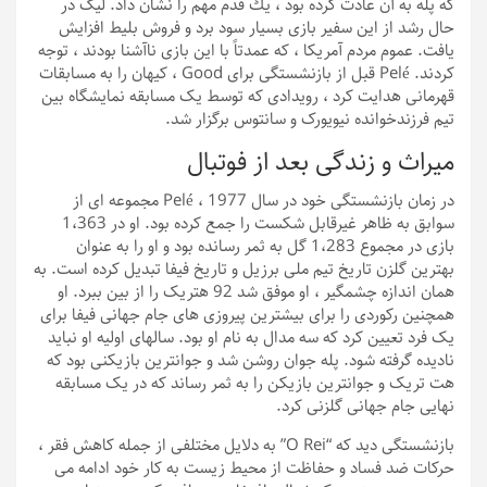
كه پله به آن عادت كرده بود ، یك قدم مهم را نشان داد. لیگ در
حال رشد از این سفیر بازی بسیار سود برد و فروش بلیط افزایش
یافت. عموم مردم آمریکا ، که عمدتاً با این بازی ناآشنا بودند ، توجه
کردند. Pelé قبل از بازنشستگی برای Good ، کیهان را به مسابقات
قهرمانی هدایت کرد ، رویدادی که توسط یک مسابقه نمایشگاه بین
تیم فرزندخوانده نیویورک و سانتوس برگزار شد.
میراث و زندگی بعد از فوتبال
در زمان بازنشستگی خود در سال 1977 ، Pelé مجموعه ای از
سوابق به ظاهر غیرقابل شکست را جمع کرده بود. او در 1،363
بازی در مجموع 1،283 گل به ثمر رسانده بود و او را به عنوان
بهترین گلزن تاریخ تیم ملی برزیل و تاریخ فیفا تبدیل کرده است. به
همان اندازه چشمگیر ، او موفق شد 92 هتریک را از بین ببرد. او
همچنین رکوردی را برای بیشترین پیروزی های جام جهانی فیفا برای
یک فرد تعیین کرد که سه مدال به نام او بود. سالهای اولیه او نباید
نادیده گرفته شود. پله جوان روشن شد و جوانترین بازیکنی بود که
هت تریک و جوانترین بازیکن را به ثمر رساند که در یک مسابقه
نهایی جام جهانی گلزنی کرد.
بازنشستگی دید که “O Rei” به دلایل مختلفی از جمله کاهش فقر ،
حرکات ضد فساد و حفاظت از محیط زیست به کار خود ادامه می