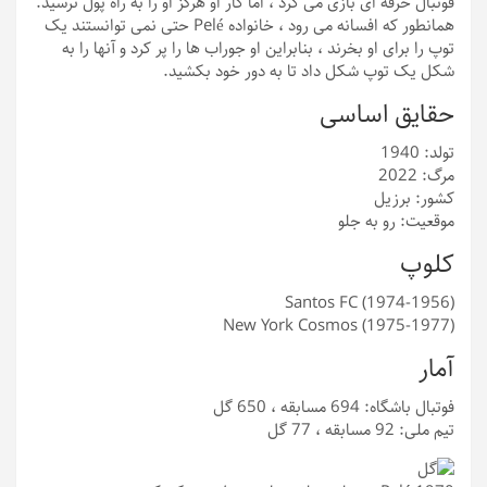
فوتبال حرفه ای بازی می کرد ، اما کار او هرگز او را به راه پول نرسید.
همانطور که افسانه می رود ، خانواده Pelé حتی نمی توانستند یک
توپ را برای او بخرند ، بنابراین او جوراب ها را پر کرد و آنها را به
شکل یک توپ شکل داد تا به دور خود بکشید.
حقایق اساسی
تولد: 1940
مرگ: 2022
کشور: برزیل
موقعیت: رو به جلو
کلوپ
Santos FC (1974-1956)
New York Cosmos (1975-1977)
آمار
فوتبال باشگاه: 694 مسابقه ، 650 گل
تیم ملی: 92 مسابقه ، 77 گل