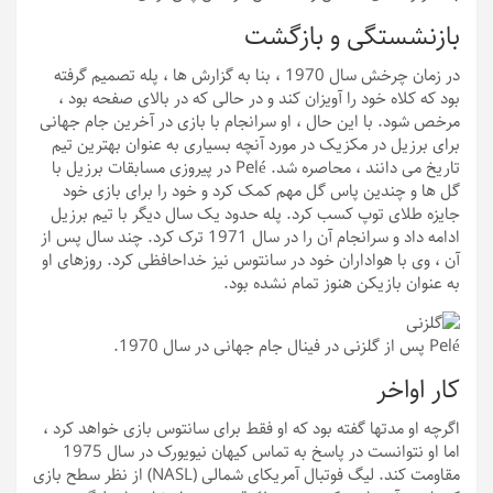
بازنشستگی و بازگشت
در زمان چرخش سال 1970 ، بنا به گزارش ها ، پله تصمیم گرفته
بود كه کلاه خود را آویزان كند و در حالی كه در بالای صفحه بود ،
مرخص شود. با این حال ، او سرانجام با بازی در آخرین جام جهانی
برای برزیل در مکزیک در مورد آنچه بسیاری به عنوان بهترین تیم
تاریخ می دانند ، محاصره شد. Pelé در پیروزی مسابقات برزیل با
گل ها و چندین پاس گل مهم کمک کرد و خود را برای بازی خود
جایزه طلای توپ کسب کرد. پله حدود یک سال دیگر با تیم برزیل
ادامه داد و سرانجام آن را در سال 1971 ترک کرد. چند سال پس از
آن ، وی با هواداران خود در سانتوس نیز خداحافظی کرد. روزهای او
به عنوان بازیکن هنوز تمام نشده بود.
Pelé پس از گلزنی در فینال جام جهانی در سال 1970.
کار اواخر
اگرچه او مدتها گفته بود كه او فقط برای سانتوس بازی خواهد كرد ،
اما او نتوانست در پاسخ به تماس كیهان نیویورک در سال 1975
مقاومت كند. لیگ فوتبال آمریکای شمالی (NASL) از نظر سطح بازی