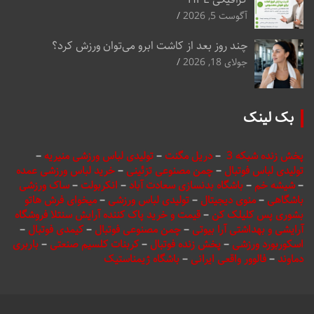
آگوست 5, 2026
چند روز بعد از کاشت ابرو می‌توان ورزش کرد؟
جولای 18, 2026
بک لینک
پخش زنده شبکه 3
–
دریل مگنت
–
تولیدی لباس ورزشی منیریه
–
تولیدی لباس فوتبال
–
چمن مصنوعی تزئینی
–
خرید لباس ورزشی عمده
–
شیشه خم
–
باشگاه بدنسازی سعادت آباد
–
انکربولت
–
ساک ورزشی
باشگاهی
–
منوی دیجیتال
–
تولیدی لباس ورزشی
–
میخوای فرش هاتو
بشوری پس کلیلک کن
–
قیمت و خرید پاک کننده آرایش سنتلا فروشگاه
آرایشی و بهداشتی آرا بیوتی
–
چمن مصنوعی فوتبال
–
کیمدی فوتبال
–
اسکوربورد ورزشی
–
پخش زنده فوتبال
–
کربنات کلسیم صنعتی
–
باربری
دماوند
–
فالوور واقعی ایرانی
–
باشگاه ژیمناستیک