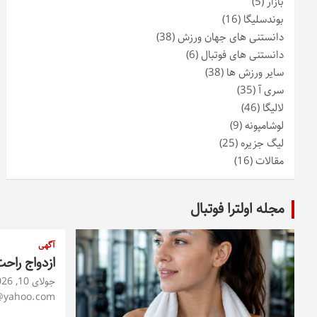
بازار
(5)
بوندسلیگا
(16)
دانستنی های جهان ورزش
(38)
دانستنی های فوتبال
(6)
سایر ورزش ها
(38)
سری آ
(35)
لالیگا
(46)
لوشامپونه
(9)
لیگ جزیره
(25)
مقالات
(16)
مجله اولترا فوتبال
آگهی
ازدواج راح
جولای 10, 2026
@yahoo.com