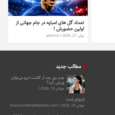
آگهی
تعداد گل های امباپه در جام جهانی از
اولین حضورش !
ژوئن 27, 2026
admin2
مطالب جدید
چند روز بعد از کاشت ابرو می‌توان
ورزش کرد؟
جولای 18, 2026
ازدواج راحت
جولای 10, 2026
hosseinmikhak@yahoo.com