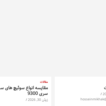
مقالات
ت
مقایسه انواع سوئیچ های س
سری 9300
hosseinmikhak
ژوئن 30, 2026