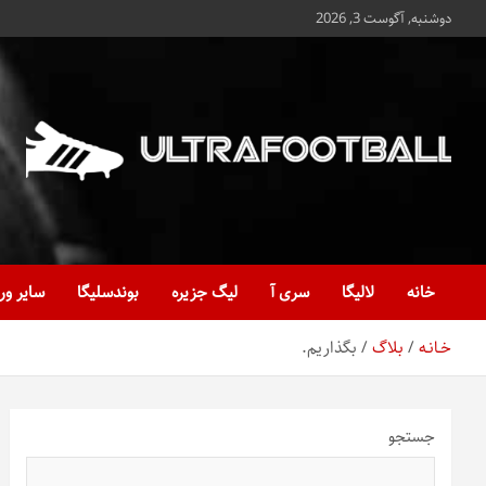
ه
دوشنبه, آگوست 3, 2026
حتوا
روید
Ultrafootball
به روز و به ثانیه با آخرین رویدادهای فوتبالی
خانه
لالیگا
سری آ
لیگ جزیره
بوندسلیگا
سایر ور
خـانـه
بلاگ
بگذاریم.
جستجو