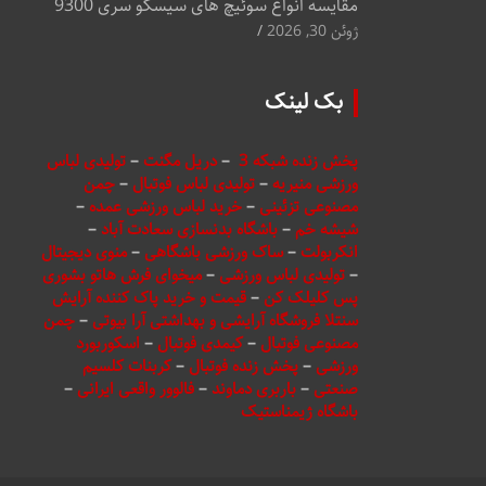
مقایسه انواع سوئیچ های سیسکو سری 9300
ژوئن 30, 2026
بک لینک
پخش زنده شبکه 3
–
دریل مگنت
–
تولیدی لباس
ورزشی منیریه
–
تولیدی لباس فوتبال
–
چمن
مصنوعی تزئینی
–
خرید لباس ورزشی عمده
–
شیشه خم
–
باشگاه بدنسازی سعادت آباد
–
انکربولت
–
ساک ورزشی باشگاهی
–
منوی دیجیتال
–
تولیدی لباس ورزشی
–
میخوای فرش هاتو بشوری
پس کلیلک کن
–
قیمت و خرید پاک کننده آرایش
سنتلا فروشگاه آرایشی و بهداشتی آرا بیوتی
–
چمن
مصنوعی فوتبال
–
کیمدی فوتبال
–
اسکوربورد
ورزشی
–
پخش زنده فوتبال
–
کربنات کلسیم
صنعتی
–
باربری دماوند
–
فالوور واقعی ایرانی
–
باشگاه ژیمناستیک