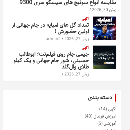
مقایسه انواع سوئیچ های سیسکو سری 9300
ژوئن 30, 2026
آگهی
تعداد گل های امباپه در جام جهانی از
اولین حضورش !
ژوئن 27, 2026
admin2
آگهی
جیمی جام روی فیلم‌نت؛ ابوطالب
حسینی، شور جام جهانی و یک کیلو
طلای وال‌گلد
ژوئن 27, 2026
دسته بندی
آگهی
(14)
آموزش فوتبال
(40)
آموزشی
(5)