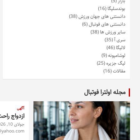
بازار
(5)
بوندسلیگا
(16)
دانستنی های جهان ورزش
(38)
دانستنی های فوتبال
(6)
سایر ورزش ها
(38)
سری آ
(35)
لالیگا
(46)
لوشامپونه
(9)
لیگ جزیره
(25)
مقالات
(16)
مجله اولترا فوتبال
آگهی
ازدواج راح
جولای 10, 2026
@yahoo.com