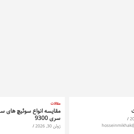
مقالات
ت
مقایسه انواع سوئیچ های س
سری 9300
hosseinmikhak
ژوئن 30, 2026