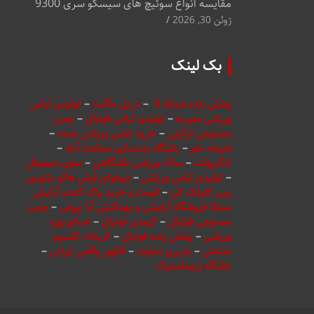
مقایسه انواع سوئیچ های سیسکو سری 9300
ژوئن 30, 2026
بک لینک
پخش زنده شبکه 3
–
دریل مگنت
–
تولیدی لباس
ورزشی منیریه
–
تولیدی لباس فوتبال
–
چمن
مصنوعی تزئینی
–
خرید لباس ورزشی عمده
–
شیشه خم
–
باشگاه بدنسازی سعادت آباد
–
انکربولت
–
ساک ورزشی باشگاهی
–
منوی دیجیتال
–
تولیدی لباس ورزشی
–
میخوای فرش هاتو بشوری
پس کلیلک کن
–
قیمت و خرید پاک کننده آرایش
سنتلا فروشگاه آرایشی و بهداشتی آرا بیوتی
–
چمن
مصنوعی فوتبال
–
کیمدی فوتبال
–
اسکوربورد
ورزشی
–
پخش زنده فوتبال
–
کربنات کلسیم
صنعتی
–
باربری دماوند
–
فالوور واقعی ایرانی
–
باشگاه ژیمناستیک