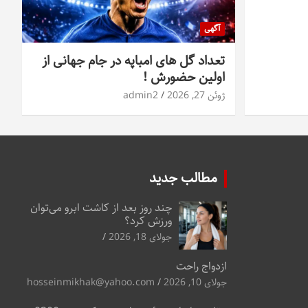
آگهی
تعداد گل های امباپه در جام جهانی از
اولین حضورش !
ژوئن 27, 2026
admin2
مطالب جدید
چند روز بعد از کاشت ابرو می‌توان
ورزش کرد؟
جولای 18, 2026
ازدواج راحت
جولای 10, 2026
hosseinmikhak@yahoo.com