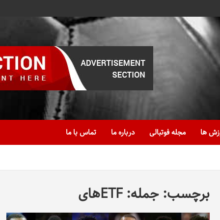
زش ها
مجله فوتبالی
درباره ما
تماس با ما
برچسب:
جمله: ETFهای