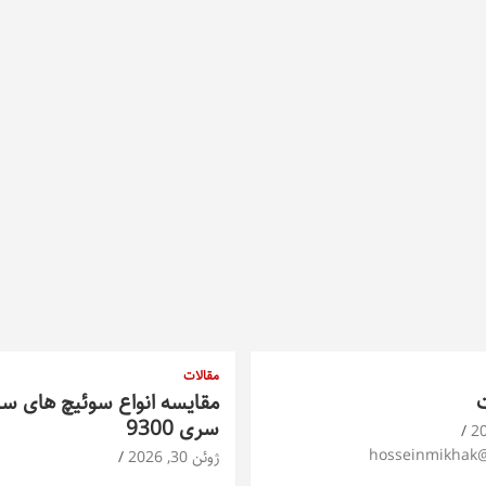
مقالات
ت
مقایسه انواع سوئیچ های س
سری 9300
hosseinmikhak
ژوئن 30, 2026