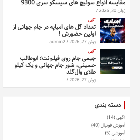
مقایسه انواع سوئیچ های سیسکو سری 9300
ژوئن 30, 2026
آگهی
تعداد گل های امباپه در جام جهانی از
اولین حضورش !
ژوئن 27, 2026
admin2
آگهی
جیمی جام روی فیلم‌نت؛ ابوطالب
حسینی، شور جام جهانی و یک کیلو
طلای وال‌گلد
ژوئن 27, 2026
دسته بندی
آگهی
(14)
آموزش فوتبال
(40)
آموزشی
(5)