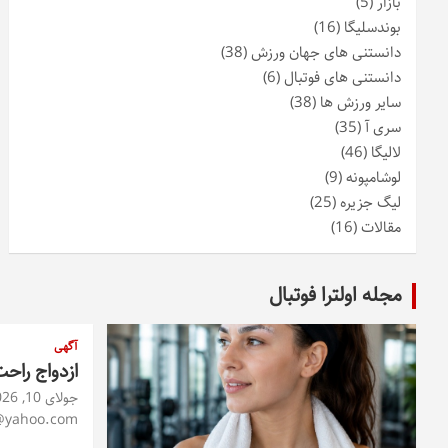
بازار
(5)
بوندسلیگا
(16)
دانستنی های جهان ورزش
(38)
دانستنی های فوتبال
(6)
سایر ورزش ها
(38)
سری آ
(35)
لالیگا
(46)
لوشامپونه
(9)
لیگ جزیره
(25)
مقالات
(16)
مجله اولترا فوتبال
آگهی
ازدواج راح
جولای 10, 2026
@yahoo.com