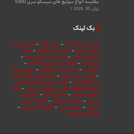
مقایسه انواع سوئیچ های سیسکو سری 9300
ژوئن 30, 2026
بک لینک
پخش زنده شبکه 3
–
دریل مگنت
–
تولیدی لباس
ورزشی منیریه
–
تولیدی لباس فوتبال
–
چمن
مصنوعی تزئینی
–
خرید لباس ورزشی عمده
–
شیشه خم
–
باشگاه بدنسازی سعادت آباد
–
انکربولت
–
ساک ورزشی باشگاهی
–
منوی دیجیتال
–
تولیدی لباس ورزشی
–
میخوای فرش هاتو بشوری
پس کلیلک کن
–
قیمت و خرید پاک کننده آرایش
سنتلا فروشگاه آرایشی و بهداشتی آرا بیوتی
–
چمن
مصنوعی فوتبال
–
کیمدی فوتبال
–
اسکوربورد
ورزشی
–
پخش زنده فوتبال
–
کربنات کلسیم
صنعتی
–
باربری دماوند
–
فالوور واقعی ایرانی
–
باشگاه ژیمناستیک