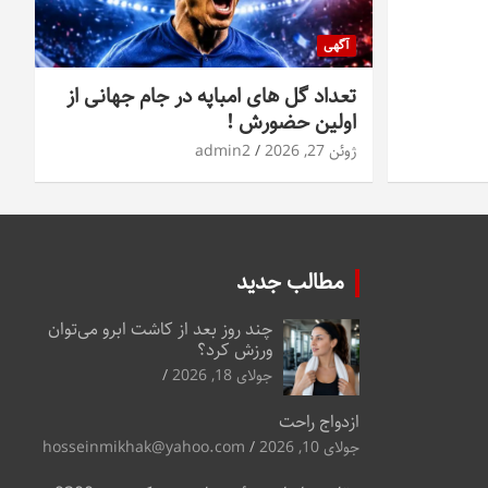
آگهی
تعداد گل های امباپه در جام جهانی از
اولین حضورش !
ژوئن 27, 2026
admin2
مطالب جدید
چند روز بعد از کاشت ابرو می‌توان
ورزش کرد؟
جولای 18, 2026
ازدواج راحت
جولای 10, 2026
hosseinmikhak@yahoo.com