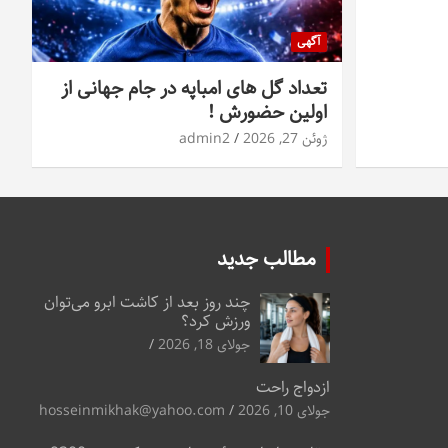
آگهی
تعداد گل های امباپه در جام جهانی از
اولین حضورش !
ژوئن 27, 2026
admin2
مطالب جدید
چند روز بعد از کاشت ابرو می‌توان
ورزش کرد؟
جولای 18, 2026
ازدواج راحت
جولای 10, 2026
hosseinmikhak@yahoo.com