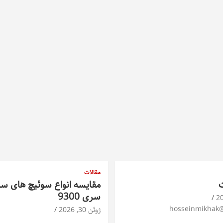
مقالات
ت
مقایسه انواع سوئیچ های س
سری 9300
hosseinmikhak
ژوئن 30, 2026