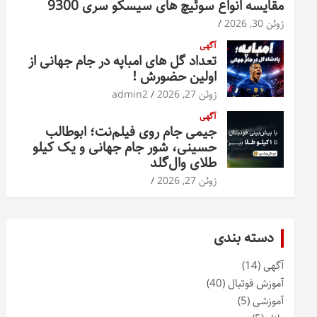
مقایسه انواع سوئیچ های سیسکو سری 9300
ژوئن 30, 2026
آگهی
تعداد گل های امباپه در جام جهانی از
اولین حضورش !
ژوئن 27, 2026
admin2
آگهی
جیمی جام روی فیلم‌نت؛ ابوطالب
حسینی، شور جام جهانی و یک کیلو
طلای وال‌گلد
ژوئن 27, 2026
دسته بندی
آگهی
(14)
آموزش فوتبال
(40)
آموزشی
(5)