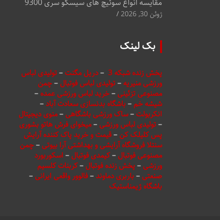
مقایسه انواع سوئیچ های سیسکو سری 9300
ژوئن 30, 2026
بک لینک
پخش زنده شبکه 3
–
دریل مگنت
–
تولیدی لباس
ورزشی منیریه
–
تولیدی لباس فوتبال
–
چمن
مصنوعی تزئینی
–
خرید لباس ورزشی عمده
–
شیشه خم
–
باشگاه بدنسازی سعادت آباد
–
انکربولت
–
ساک ورزشی باشگاهی
–
منوی دیجیتال
–
تولیدی لباس ورزشی
–
میخوای فرش هاتو بشوری
پس کلیلک کن
–
قیمت و خرید پاک کننده آرایش
سنتلا فروشگاه آرایشی و بهداشتی آرا بیوتی
–
چمن
مصنوعی فوتبال
–
کیمدی فوتبال
–
اسکوربورد
ورزشی
–
پخش زنده فوتبال
–
کربنات کلسیم
صنعتی
–
باربری دماوند
–
فالوور واقعی ایرانی
–
باشگاه ژیمناستیک