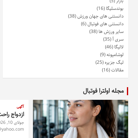
بازار
(5)
بوندسلیگا
(16)
دانستنی های جهان ورزش
(38)
دانستنی های فوتبال
(6)
سایر ورزش ها
(38)
سری آ
(35)
لالیگا
(46)
لوشامپونه
(9)
لیگ جزیره
(25)
مقالات
(16)
مجله اولترا فوتبال
آگهی
ازدواج راح
جولای 10, 2026
@yahoo.com