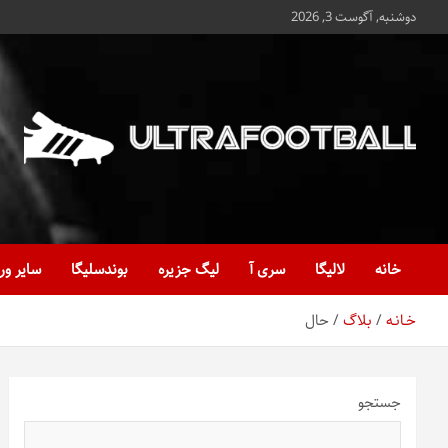
ه
دوشنبه, آگوست 3, 2026
حتوا
روید
Ultrafootball
به روز و به ثانیه با آخرین رویدادهای فوتبالی
خانه
لالیگا
سری آ
لیگ جزیره
بوندسلیگا
سایر ور
خـانـه
بلاگ
حال
جستجو