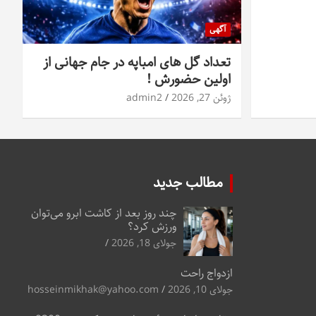
آگهی
تعداد گل های امباپه در جام جهانی از
اولین حضورش !
ژوئن 27, 2026
admin2
مطالب جدید
چند روز بعد از کاشت ابرو می‌توان
ورزش کرد؟
جولای 18, 2026
ازدواج راحت
جولای 10, 2026
hosseinmikhak@yahoo.com