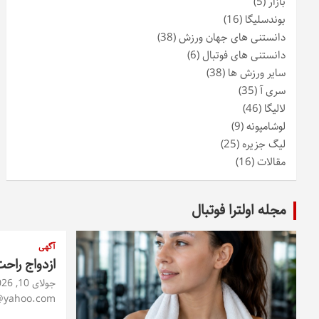
بازار
(5)
بوندسلیگا
(16)
دانستنی های جهان ورزش
(38)
دانستنی های فوتبال
(6)
سایر ورزش ها
(38)
سری آ
(35)
لالیگا
(46)
لوشامپونه
(9)
لیگ جزیره
(25)
مقالات
(16)
مجله اولترا فوتبال
آگهی
ازدواج راح
جولای 10, 2026
@yahoo.com