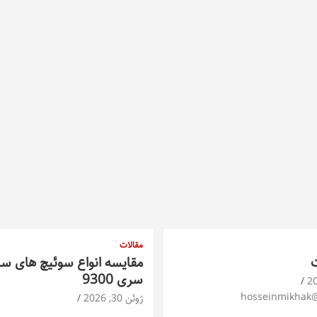
مقالات
ت
مقایسه انواع سوئیچ های س
سری 9300
hosseinmikhak
ژوئن 30, 2026