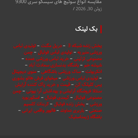
مقایسه انواع سوئیچ های سیسکو سری 9300
ژوئن 30, 2026
بک لینک
پخش زنده شبکه 3
–
دریل مگنت
–
تولیدی لباس
ورزشی منیریه
–
تولیدی لباس فوتبال
–
چمن
مصنوعی تزئینی
–
خرید لباس ورزشی عمده
–
شیشه خم
–
باشگاه بدنسازی سعادت آباد
–
انکربولت
–
ساک ورزشی باشگاهی
–
منوی دیجیتال
–
تولیدی لباس ورزشی
–
میخوای فرش هاتو بشوری
پس کلیلک کن
–
قیمت و خرید پاک کننده آرایش
سنتلا فروشگاه آرایشی و بهداشتی آرا بیوتی
–
چمن
مصنوعی فوتبال
–
کیمدی فوتبال
–
اسکوربورد
ورزشی
–
پخش زنده فوتبال
–
کربنات کلسیم
صنعتی
–
باربری دماوند
–
فالوور واقعی ایرانی
–
باشگاه ژیمناستیک