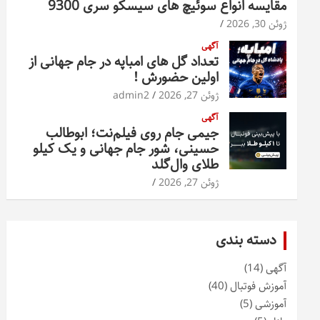
مقایسه انواع سوئیچ های سیسکو سری 9300
ژوئن 30, 2026
آگهی
تعداد گل های امباپه در جام جهانی از
اولین حضورش !
ژوئن 27, 2026
admin2
آگهی
جیمی جام روی فیلم‌نت؛ ابوطالب
حسینی، شور جام جهانی و یک کیلو
طلای وال‌گلد
ژوئن 27, 2026
دسته بندی
آگهی
(14)
آموزش فوتبال
(40)
آموزشی
(5)