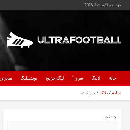
ه
دوشنبه, آگوست 3, 2026
حتوا
روید
Ultrafootball
به روز و به ثانیه با آخرین رویدادهای فوتبالی
خانه
لالیگا
سری آ
لیگ جزیره
بوندسلیگا
سایر ور
خـانـه
بلاگ
حیوانات،
جستجو