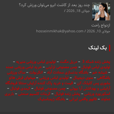
چند روز بعد از کاشت ابرو می‌توان ورزش کرد؟
جولای 18, 2026
ازدواج راحت
جولای 10, 2026
hosseinmikhak@yahoo.com
بک لینک
پخش زنده شبکه 3
–
دریل مگنت
–
تولیدی لباس ورزشی منیریه
–
تولیدی لباس فوتبال
–
چمن مصنوعی تزئینی
–
خرید لباس ورزشی عمده
–
شیشه خم
–
باشگاه بدنسازی سعادت آباد
–
انکربولت
–
ساک ورزشی
باشگاهی
–
منوی دیجیتال
–
تولیدی لباس ورزشی
–
میخوای فرش هاتو
بشوری پس کلیلک کن
–
قیمت و خرید پاک کننده آرایش سنتلا فروشگاه
آرایشی و بهداشتی آرا بیوتی
–
چمن مصنوعی فوتبال
–
کیمدی فوتبال
–
اسکوربورد ورزشی
–
پخش زنده فوتبال
–
کربنات کلسیم صنعتی
–
باربری
دماوند
–
فالوور واقعی ایرانی
–
باشگاه ژیمناستیک