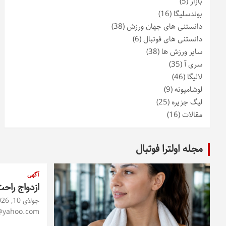
بازار
(5)
بوندسلیگا
(16)
دانستنی های جهان ورزش
(38)
دانستنی های فوتبال
(6)
سایر ورزش ها
(38)
سری آ
(35)
لالیگا
(46)
لوشامپونه
(9)
لیگ جزیره
(25)
مقالات
(16)
مجله اولترا فوتبال
آگهی
ازدواج راح
جولای 10, 2026
@yahoo.com