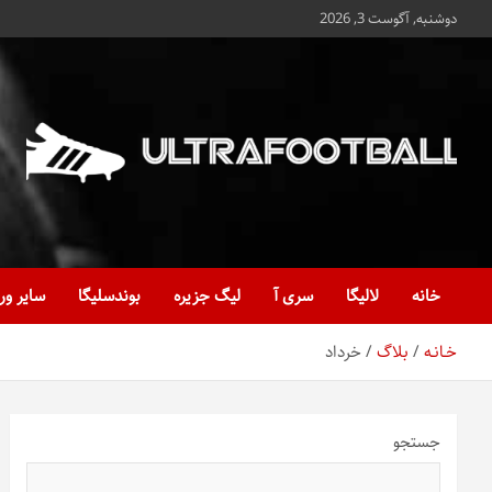
ه
دوشنبه, آگوست 3, 2026
حتوا
روید
Ultrafootball
به روز و به ثانیه با آخرین رویدادهای فوتبالی
خانه
لالیگا
سری آ
لیگ جزیره
بوندسلیگا
سایر ور
خـانـه
بلاگ
خرداد
جستجو