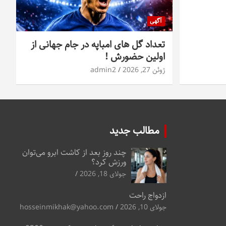
آگهی
تعداد گل های امباپه در جام جهانی از
اولین حضورش !
ژوئن 27, 2026
admin2
مطالب جدید
چند روز بعد از کاشت ابرو می‌توان
ورزش کرد؟
جولای 18, 2026
ازدواج راحت
جولای 10, 2026
hosseinmikhak@yahoo.com