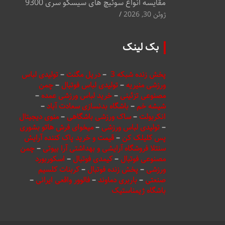
مقایسه انواع سوئیچ های سیسکو سری 9300
ژوئن 30, 2026
بک لینک
پخش زنده شبکه 3
–
دریل مگنت
–
تولیدی لباس
ورزشی منیریه
–
تولیدی لباس فوتبال
–
چمن
مصنوعی تزئینی
–
خرید لباس ورزشی عمده
–
شیشه خم
–
باشگاه بدنسازی سعادت آباد
–
انکربولت
–
ساک ورزشی باشگاهی
–
منوی دیجیتال
–
تولیدی لباس ورزشی
–
میخوای فرش هاتو بشوری
پس کلیلک کن
–
قیمت و خرید پاک کننده آرایش
سنتلا فروشگاه آرایشی و بهداشتی آرا بیوتی
–
چمن
مصنوعی فوتبال
–
کیمدی فوتبال
–
اسکوربورد
ورزشی
–
پخش زنده فوتبال
–
کربنات کلسیم
صنعتی
–
باربری دماوند
–
فالوور واقعی ایرانی
–
باشگاه ژیمناستیک