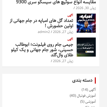
مقایسه انواع سوئیچ های سیسکو سری 9300
ژوئن 30, 2026
آگهی
تعداد گل های امباپه در جام جهانی از
اولین حضورش !
ژوئن 27, 2026
admin2
آگهی
جیمی جام روی فیلم‌نت؛ ابوطالب
حسینی، شور جام جهانی و یک کیلو
طلای وال‌گلد
ژوئن 27, 2026
دسته بندی
آگهی
(14)
آموزش فوتبال
(40)
آموزشی
(5)