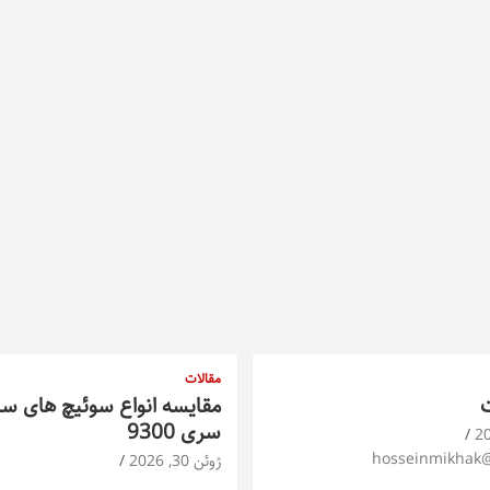
مقالات
ت
مقایسه انواع سوئیچ های س
سری 9300
hosseinmikhak
ژوئن 30, 2026